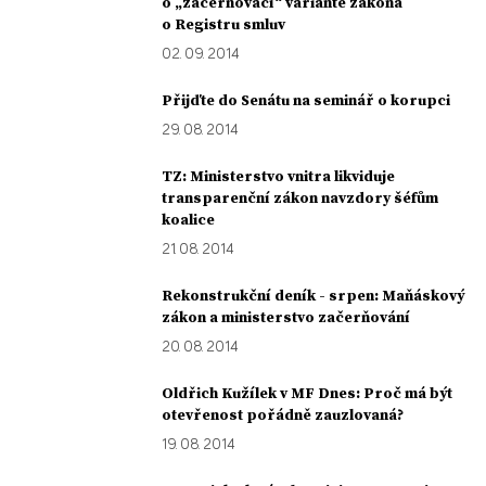
o „začerňovací“ variantě zákona
o Registru smluv
02. 09. 2014
Přijďte do Senátu na seminář o korupci
29. 08. 2014
TZ: Ministerstvo vnitra likviduje
transparenční zákon navzdory šéfům
koalice
21. 08. 2014
Rekonstrukční deník - srpen: Maňáskový
zákon a ministerstvo začerňování
20. 08. 2014
Oldřich Kužílek v MF Dnes: Proč má být
otevřenost pořádně zauzlovaná?
19. 08. 2014