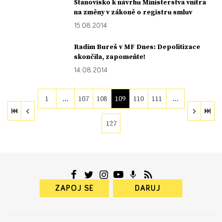
Stanovisko k návrhu Ministerstva vnitra
na změny v zákoně o registru smluv
15. 08. 2014
Radim Bureš v MF Dnes: Depolitizace
skončila, zapomeňte!
14. 08. 2014
1
…
107
108
109
110
111
…
127
ZAPOJ SE
DARUJ