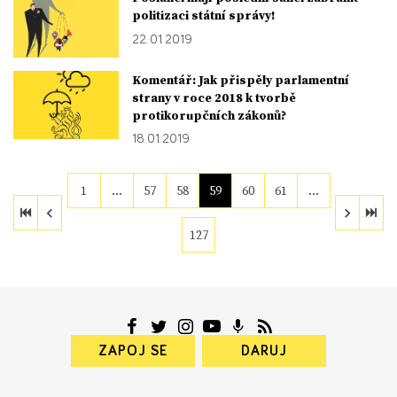
politizaci státní správy!
22. 01. 2019
Komentář: Jak přispěly parlamentní
strany v roce 2018 k tvorbě
protikorupčních zákonů?
18. 01. 2019
1
…
57
58
59
60
61
…
127
ZAPOJ SE
DARUJ