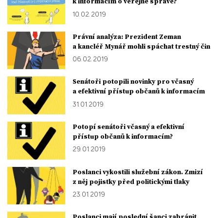
k informacím o veřejné správě?
10. 02. 2019
Právní analýza: Prezident Zeman
a kancléř Mynář mohli spáchat trestný čin
06. 02. 2019
Senátoři potopili novinky pro včasný
a efektivní přístup občanů k informacím
31. 01. 2019
Potopí senátoři včasný a efektivní
přístup občanů k informacím?
29. 01. 2019
Poslanci vykostili služební zákon. Zmizí
z něj pojistky před politickými tlaky
23. 01. 2019
Poslanci mají poslední šanci zabránit