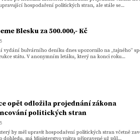
pravující hospodaření politických stran, ale stále se...
eme Blesku za 500.000,- Kč
15
ní vydání bulvárního deníku dnes upozornilo na „tajného” s
ukce státu. V anonymním letáku, který na konci roku...
ce opět odložila projednání zákona
ancování politických stran
15
terý by měl upravit hospodaření politických stran včetně za
 dohledu, má Ministerstvo vnitra připravené už půl...