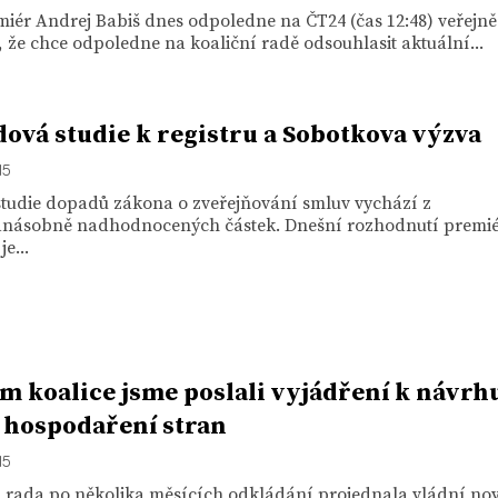
iér Andrej Babiš dnes odpoledne na ČT24 (čas 12:48) veřejně
 že chce odpoledne na koaliční radě odsouhlasit aktuální...
ová studie k registru a Sobotkova výzva
15
studie dopadů zákona o zveřejňování smluv vychází z
anásobně nadhodnocených částek. Dnešní rozhodnutí premi
e...
m koalice jsme poslali vyjádření k návrh
hospodaření stran
15
í rada po několika měsících odkládání projednala vládní no