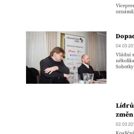
Viceprem
oznámil,
Dopad
04. 03. 20
Vládní 
několik
Sobotky j
Lídrů
změn 
02. 03. 20
Koaličn