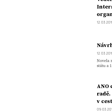
Inter
organ
12. 03. 20
Návrh
12. 03. 20
Novela z
státu a 
ANO c
radě.
v ces
09. 03. 20