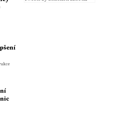
é
epšení
rukce
ní
 nic