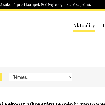
25 zákonů
proti korupci. Podívejte se, o které se jedná.
Aktuality
T
í Rekonstrukce státu se mění; Transpar