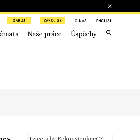
DARUJ
ZAPOJ SE
O NÁS
ENGLISH
émata
Naše práce
Úspěchy
ency
Tweets by RekonstrukceCZ