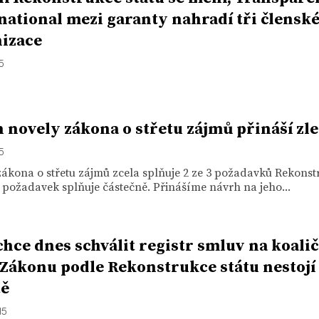
national mezi garanty nahradí tři člensk
izace
15
 novely zákona o střetu zájmů přináší zl
15
ákona o střetu zájmů zcela splňuje 2 ze 3 požadavků Rekonst
1 požadavek splňuje částečně. Přinášíme návrh na jeho...
hce dnes schválit registr smluv na koalič
 Zákonu podle Rekonstrukce státu nestojí
tě
15