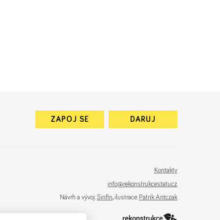
ZAPOJ SE
DARUJ
Kontakty
info@rekonstrukcestatu.cz
Návrh a vývoj:
Sinfin
, ilustrace:
Patrik Antczak