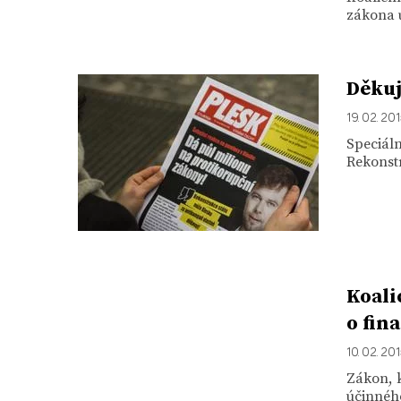
zákona u
Děkuj
19. 02. 20
Speciál
Rekonstr
Koali
o fin
10. 02. 20
Zákon, k
účinného