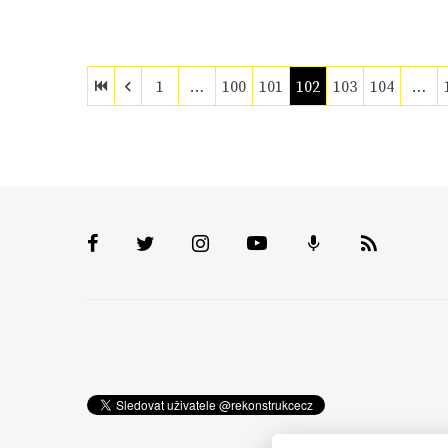
1
…
100
101
102
103
104
…