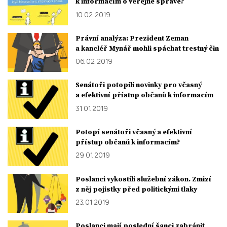
k informacím o veřejné správě?
10. 02. 2019
Právní analýza: Prezident Zeman
a kancléř Mynář mohli spáchat trestný čin
06. 02. 2019
Senátoři potopili novinky pro včasný
a efektivní přístup občanů k informacím
31. 01. 2019
Potopí senátoři včasný a efektivní
přístup občanů k informacím?
29. 01. 2019
Poslanci vykostili služební zákon. Zmizí
z něj pojistky před politickými tlaky
23. 01. 2019
Poslanci mají poslední šanci zabránit