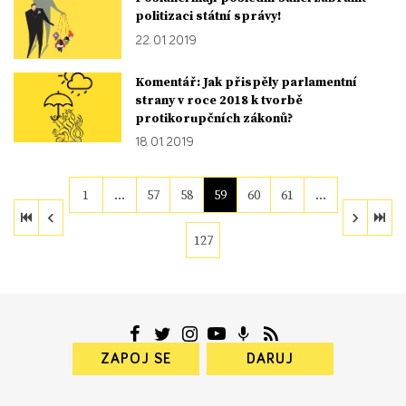
politizaci státní správy!
22. 01. 2019
Komentář: Jak přispěly parlamentní
strany v roce 2018 k tvorbě
protikorupčních zákonů?
18. 01. 2019
1
…
57
58
59
60
61
…
127
ZAPOJ SE
DARUJ