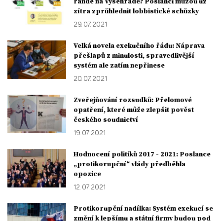
rande na Vyšehradě? Poslanci můžou už
zítra zprůhlednit lobbistické schůzky
29. 07. 2021
Velká novela exekučního řádu: Náprava
přešlapů z minulosti, spravedlivější
systém ale zatím nepřinese
20. 07. 2021
Zveřejňování rozsudků: Přelomové
opatření, které může zlepšit pověst
českého soudnictví
19. 07. 2021
Hodnocení politiků 2017 - 2021: Poslance
„protikorupční“ vlády předběhla
opozice
12. 07. 2021
Protikorupční nadílka: Systém exekucí se
změní k lepšímu a státní firmy budou pod