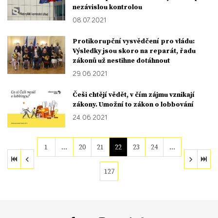
nezávislou kontrolou
08. 07. 2021
Protikorupční vysvědčení pro vládu:
Výsledky jsou skoro na reparát, řadu
zákonů už nestihne dotáhnout
29. 06. 2021
Češi chtějí vědět, v čím zájmu vznikají
zákony. Umožní to zákon o lobbování
24. 06. 2021
1
…
20
21
22
23
24
…
127