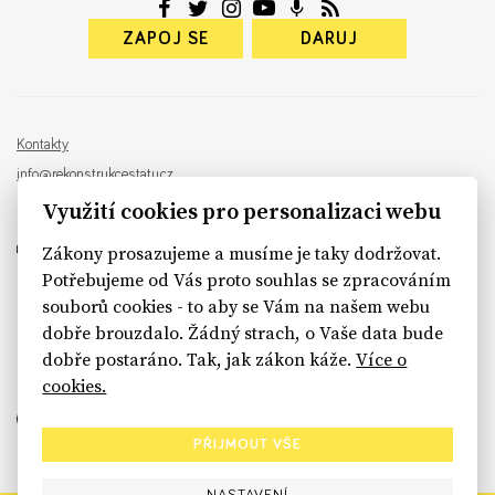
ZAPOJ SE
DARUJ
Kontakty
info@rekonstrukcestatu.cz
Návrh a vývoj:
Sinfin
, ilustrace:
Patrik Antczak
Využití cookies pro personalizaci webu
Zákony prosazujeme a musíme je taky dodržovat.
Potřebujeme od Vás proto souhlas se zpracováním
souborů cookies - to aby se Vám na našem webu
sinfin.digital
dobře brouzdalo. Žádný strach, o Vaše data bude
dobře postaráno. Tak, jak zákon káže.
Více o
cookies.
PŘIJMOUT VŠE
NASTAVENÍ