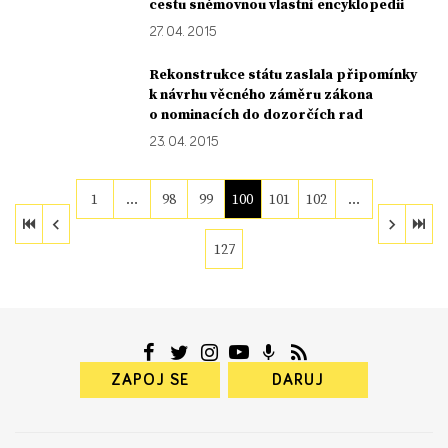
cestu sněmovnou vlastní encyklopedii
27. 04. 2015
Rekonstrukce státu zaslala připomínky
k návrhu věcného záměru zákona
o nominacích do dozorčích rad
23. 04. 2015
1
…
98
99
100
101
102
…
127
ZAPOJ SE
DARUJ