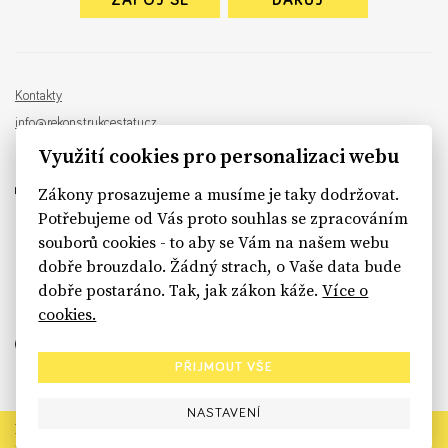
ZAPOJ SE
DARUJ
Kontakty
info@rekonstrukcestatu.cz
Návrh a vývoj:
Sinfin
, ilustrace:
Patrik Antczak
Využití cookies pro personalizaci webu
Zákony prosazujeme a musíme je taky dodržovat.
Potřebujeme od Vás proto souhlas se zpracováním
souborů cookies - to aby se Vám na našem webu
sinfin.digital
dobře brouzdalo. Žádný strach, o Vaše data bude
dobře postaráno. Tak, jak zákon káže.
Více o
cookies.
PŘIJMOUT VŠE
NASTAVENÍ
Rekonstrukce státu končí. Její členské organizace však dál
prosazují systémové změny pro férový a moderní stát.