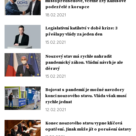
místopředsedové, včetně Evy Kubišové
podezřelé z korupce
18. 02. 2021
Legislativní kutilství v době krize: 3
přešlapy vlády za jeden den
15. 02. 2021
Nouzový stav má rychle nahradit
pandemický zákon. Vládní návrh je ale
děravý
15. 02. 2021
Bojovat s pandemií je možné navzdory
konci nouzového stavu. Vláda však musí
rychle jednat
12. 02. 2021
Konec nouzového stavu vypne klíčová
opatření. Jinak může jít o porušení ústavy