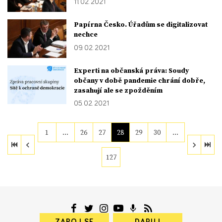
11. 02. 2021
Papírna Česko. Úřadům se digitalizovat
nechce
09. 02. 2021
Experti na občanská práva: Soudy
občany v době pandemie chrání dobře,
zasahují ale se zpožděním
05. 02. 2021
1
…
26
27
28
29
30
…
127