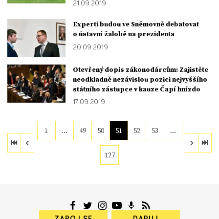
21. 09. 2019
Experti budou ve Sněmovně debatovat
o ústavní žalobě na prezidenta
20. 09. 2019
Otevřený dopis zákonodárcům: Zajistěte
neodkladně nezávislou pozici nejvyššího
státního zástupce v kauze Čapí hnízdo
17. 09. 2019
1
…
49
50
51
52
53
…
127