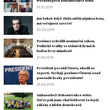
workshopech Rekonstrukce státu
01. 10. 2019
Jan Sokol: Když vláda udělá nějakou botu,
má veřejnost zavrčet
30. 09. 2019
Poslanci schválili nominační zákon.
Politické trafiky ve státních firmách
budou brzy minulostí
27. 09. 2019
Prezident porušil Ústavu, shodli se
experti. Nechají poslanci Ústavní soud
posoudit kroky prezidenta?
25. 09. 2019
Ambasadoři Rekonstrukce státu:
Načerpali jsme chuť lobbovat za lepší
zákony a hlídat demokracii