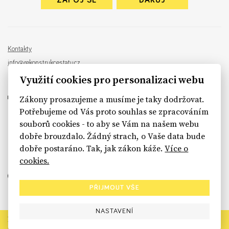
ZAPOJ SE
DARUJ
Kontakty
info@rekonstrukcestatu.cz
Návrh a vývoj:
Sinfin
, ilustrace:
Patrik Antczak
Využití cookies pro personalizaci webu
Zákony prosazujeme a musíme je taky dodržovat.
Potřebujeme od Vás proto souhlas se zpracováním
souborů cookies - to aby se Vám na našem webu
sinfin.digital
dobře brouzdalo. Žádný strach, o Vaše data bude
dobře postaráno. Tak, jak zákon káže.
Více o
cookies.
PŘIJMOUT VŠE
NASTAVENÍ
Rekonstrukce státu končí. Její členské organizace však dál
prosazují systémové změny pro férový a moderní stát.