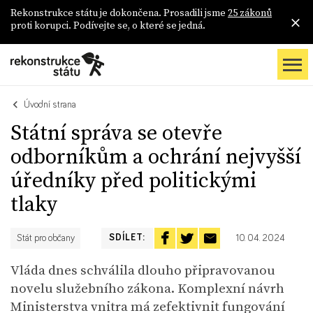
Rekonstrukce státu je dokončena. Prosadili jsme
25 zákonů
proti korupci. Podívejte se, o které se jedná.
Úvodní strana
Státní správa se otevře
odborníkům a ochrání nejvyšší
úředníky před politickými
tlaky
SDÍLET:
Stát pro občany
10. 04. 2024
Vláda dnes schválila dlouho připravovanou
novelu služebního zákona. Komplexní návrh
Ministerstva vnitra má zefektivnit fungování