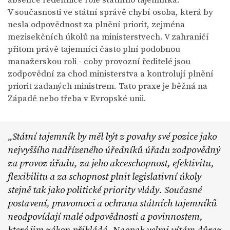
V současnosti ve státní správě chybí osoba, která by
nesla odpovědnost za plnění priorit, zejména
mezisekčních úkolů na ministerstvech. V zahraničí
přitom právě tajemníci často plní podobnou
manažerskou roli - coby provozní ředitelé jsou
zodpovědní za chod ministerstva a kontrolují plnění
priorit zadaných ministrem. Tato praxe je běžná na
Západě nebo třeba v Evropské unii.
Státní tajemník by měl být z povahy své pozice jako
nejvyššího nadřízeného úředníků úřadu zodpovědný
za provoz úřadu, za jeho akceschopnost, efektivitu,
flexibilitu a za schopnost plnit legislativní úkoly
stejně tak jako politické priority vlády. Současné
postavení, pravomoci a ochrana státních tajemníků
neodpovídají malé odpovědnosti a povinnostem,
které jim zákon přikládá. Naopak velmi vítám důraz