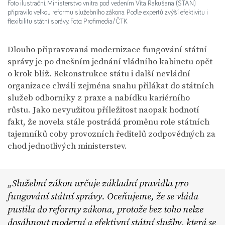
Foto ilustrační. Ministerstvo vnitra pod vedením Víta Rakušana (STAN)
připravilo velkou reformu služebního zákona. Podle expertů zvýší efektivitu i
flexibilitu státní správy. Foto: Profimedia/ČTK
Dlouho připravovaná modernizace fungování státní
správy je po dnešním jednání vládního kabinetu opět
o krok blíž. Rekonstrukce státu i další nevládní
organizace chválí zejména snahu přilákat do státních
služeb odborníky z praxe a nabídku kariérního
růstu. Jako nevyužitou příležitost naopak hodnotí
fakt, že novela stále postrádá proměnu role státních
tajemníků coby provozních ředitelů zodpovědných za
chod jednotlivých ministerstev.
Služební zákon určuje základní pravidla pro
fungování státní správy. Oceňujeme, že se vláda
pustila do reformy zákona, protože bez toho nelze
dosáhnout moderní a efektivní státní služby, která se