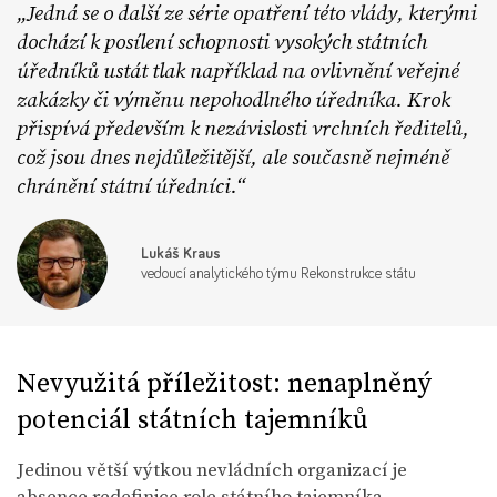
Jedná se o další ze série opatření této vlády, kterými
dochází k posílení schopnosti vysokých státních
úředníků ustát tlak například na ovlivnění veřejné
zakázky či výměnu nepohodlného úředníka. Krok
přispívá především k nezávislosti vrchních ředitelů,
což jsou dnes nejdůležitější, ale současně nejméně
chránění státní úředníci.
Lukáš Kraus
vedoucí analytického týmu Rekonstrukce státu
Nevyužitá příležitost: nenaplněný
potenciál státních tajemníků
Jedinou větší výtkou nevládních organizací je
absence redefinice role státního tajemníka.