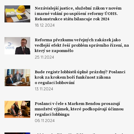
Nezávislejší justice, služební zákon v novém
i marné volání po uspíšení reformy ÚOHS.
Rekonstrukce státu bilancuje rok 2024
18. 12. 2024
Reforma přezkumu veřejných zakázek jako
vedlejší efekt řeší problém správního řízení, na
který se zapomnělo
25. 11. 2024
Bude registr lobbistů úplně prázdný? Poslanci
krok za krokem boří funkčnost zákona
o regulaci lobbování
13. 11. 2024
Poslanci v čele s Markem Bendou prosazují
množství výjimek, které podkopávají účinnou
regulaci lobbingu
06. 11. 2024