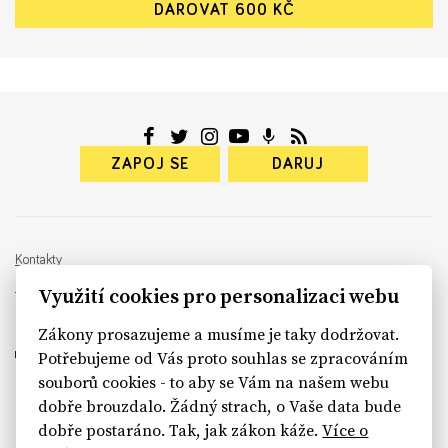
ZAPOJ SE
DARUJ
Kontakty
info@rekonstrukcestatu.cz
Využití cookies pro personalizaci webu
Návrh a vývoj:
Sinfin
, ilustrace:
Patrik Antczak
Zákony prosazujeme a musíme je taky dodržovat.
Potřebujeme od Vás proto souhlas se zpracováním
souborů cookies - to aby se Vám na našem webu
dobře brouzdalo. Žádný strach, o Vaše data bude
sinfin.digital
dobře postaráno. Tak, jak zákon káže.
Více o