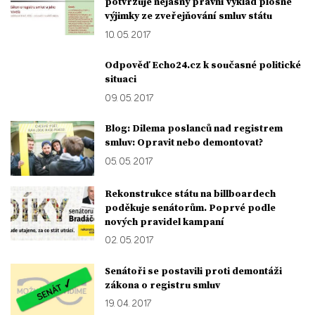
potvrzuje nejasný právní výklad plošné
výjimky ze zveřejňování smluv státu
10. 05. 2017
Odpověď Echo24.cz k současné politické
situaci
09. 05. 2017
Blog: Dilema poslanců nad registrem
smluv: Opravit nebo demontovat?
05. 05. 2017
Rekonstrukce státu na billboardech
poděkuje senátorům. Poprvé podle
nových pravidel kampaní
02. 05. 2017
Senátoři se postavili proti demontáži
zákona o registru smluv
19. 04. 2017