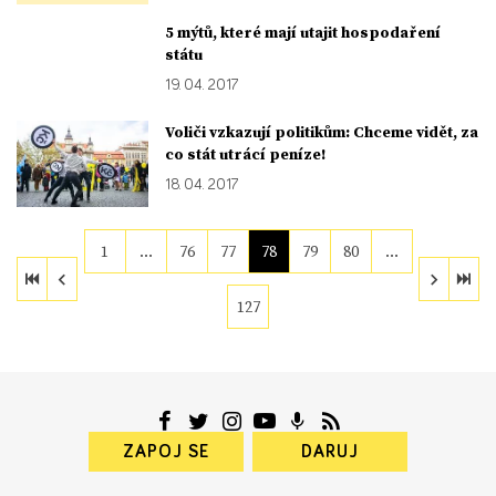
5 mýtů, které mají utajit hospodaření
státu
19. 04. 2017
Voliči vzkazují politikům: Chceme vidět, za
co stát utrácí peníze!
18. 04. 2017
1
…
76
77
78
79
80
…
127
ZAPOJ SE
DARUJ