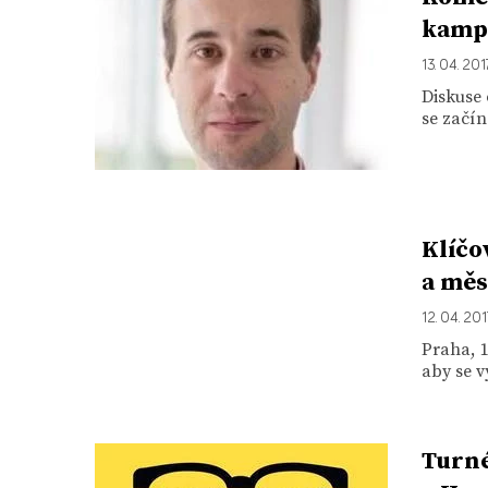
kamp
13. 04. 201
Diskuse
se začín
Klíčo
a měs
12. 04. 201
Praha, 1
aby se v
Turné