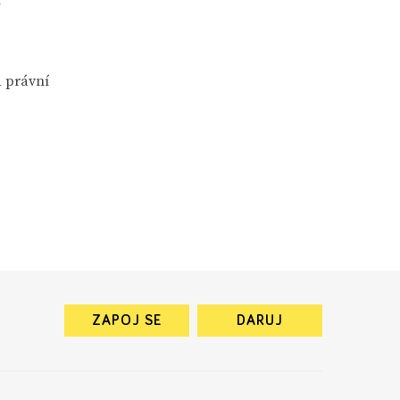
a právní
ZAPOJ SE
DARUJ