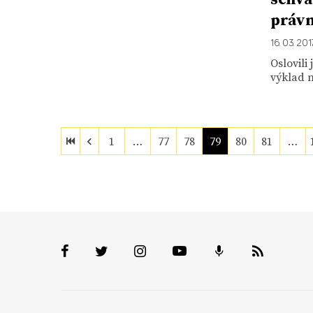
právn
16. 03. 201
Oslovili
výklad n
1
…
77
78
79
80
81
…