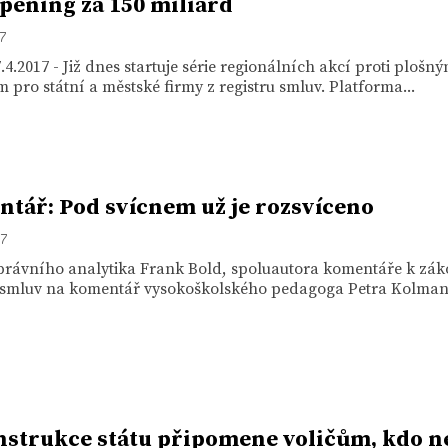
pening za 150 miliard
17
.4.2017 - Již dnes startuje série regionálních akcí proti plošn
 pro státní a městské firmy z registru smluv. Platforma...
tář: Pod svícnem už je rozsvíceno
17
právního analytika Frank Bold, spoluautora komentáře k zák
u smluv na komentář vysokoškolského pedagoga Petra Kolmana
strukce státu připomene voličům, kdo n