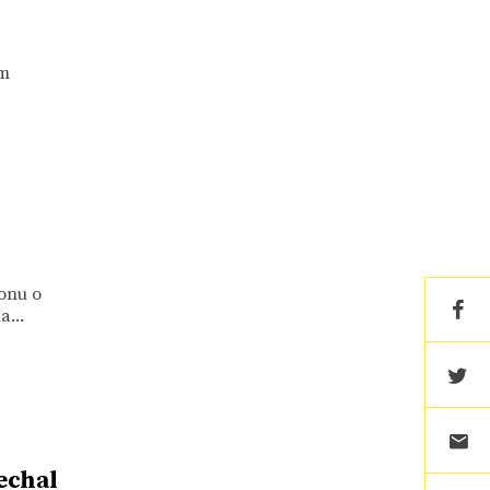
ým
onu o
...
echal