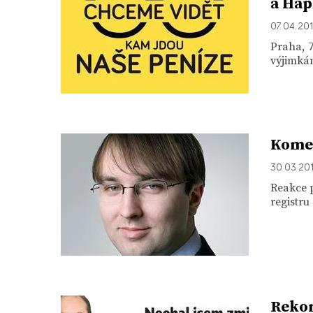
a Hap
07. 04. 20
Praha, 7
výjimkám
Komen
30. 03. 20
Reakce 
registr
Rekon