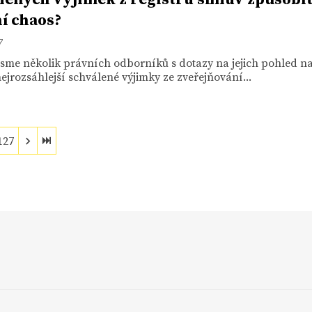
í chaos?
7
 jsme několik právních odborníků s dotazy na jejich pohled n
ejrozsáhlejší schválené výjimky ze zveřejňování...
127