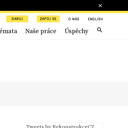
DARUJ
ZAPOJ SE
O NÁS
ENGLISH
émata
Naše práce
Úspěchy
Tweets by RekonstrukceCZ