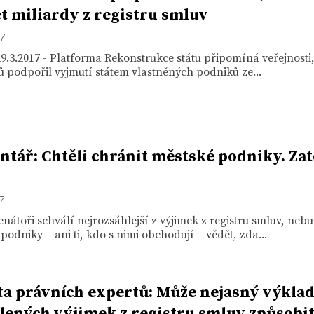
t miliardy z registru smluv
17
9.3.2017 - Platforma Rekonstrukce státu připomíná veřejnosti
 podpořil vyjmutí státem vlastněných podniků ze...
tář: Chtěli chránit městské podniky. Zat
17
nátoři schválí nejrozsáhlejší z výjimek z registru smluv, neb
podniky – ani ti, kdo s nimi obchodují – vědět, zda...
a právních expertů: Může nejasný výkla
lených výjimek z registru smluv způsobi