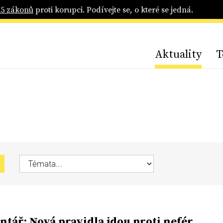
25 zákonů
proti korupci. Podívejte se, o které se jedná.
Aktuality
T
tář: Nová pravidla jdou proti nefér