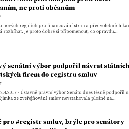
aním, ne proti občanům
7
 o nových regulích pro financování stran a předvolebních k
á rozbíhat. Je proto dobré si připomenout, co opravdu...
vý senátní výbor podpořil návrat státníc
tských firem do registru smluv
7
2.4.2017 - Ústavně právní výbor Senátu dnes těsně podpořil n
ýjimka ze zveřejňování smluv nevztahovala plošně na...
 pro #registr smluv, brýle pro senátory