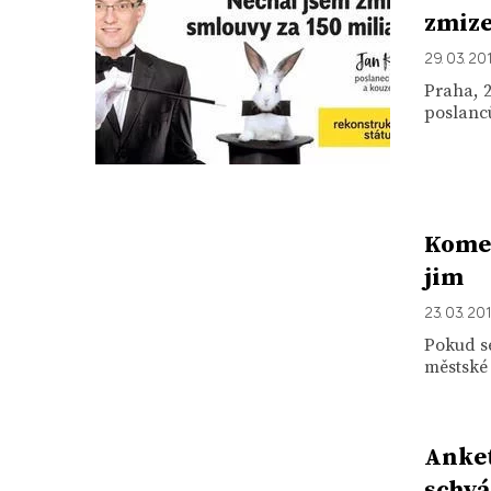
zmize
29. 03. 20
Praha, 2
poslanců
Komen
jim
23. 03. 20
Pokud se
městské 
Anket
schvá