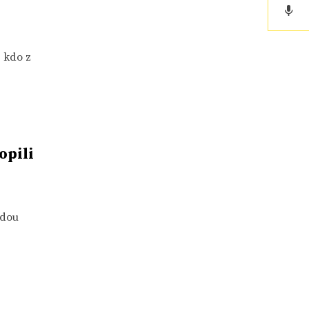
, kdo z
opili
udou
d
t