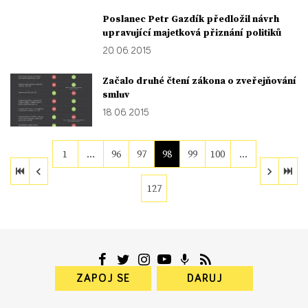
Poslanec Petr Gazdík předložil návrh
upravující majetková přiznání politiků
20. 06. 2015
Začalo druhé čtení zákona o zveřejňování
smluv
18. 06. 2015
1
…
96
97
98
99
100
…
127
ZAPOJ SE
DARUJ