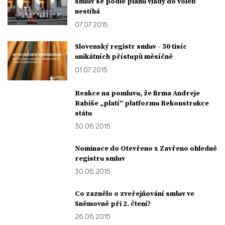
smluv se podle plánu vlády do voleb
nestíhá
07. 07. 2015
Slovenský registr smluv - 50 tisíc
unikátních přístupů měsíčně
01. 07. 2015
Reakce na pomluvu, že firma Andreje
Babiše „platí“ platformu Rekonstrukce
státu
30. 06. 2015
Nominace do Otevřeno x Zavřeno ohledně
registru smluv
30. 06. 2015
Co zaznělo o zveřejňování smluv ve
Sněmovně při 2. čtení?
26. 06. 2015