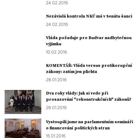
24. 02. 2016
Nezávislá kontrola NKÚ má v Senátu šanci
24. 02. 2016
Vláda požaduje pro Budvar nadbytečnou
výjimku
10. 02. 2016
KOMENTÁŘ: Vláda versus protikorupční
zákony: zatím jen plichta
28. 01. 2016
Dva roky vlády: Jak si vede při
prosazování "rekonstrukčních" zákonů?
28. 01. 2016
Vystoupili jsme na parlamentním semináři
o financování politických stran
15. 01. 2016