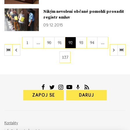
Nikým nevolení občané pomohli prosadit
registr smluv
09. 12. 2015
1
…
90
91
92
93
94
…
127
ZAPOJ SE
DARUJ
Kontakty