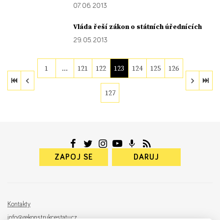
07. 06. 2013
Vláda řeší zákon o státních úřednících
29. 05. 2013
1
…
121
122
123
124
125
126
127
ZAPOJ SE
DARUJ
Kontakty
info@rekonstrukcestatu.cz