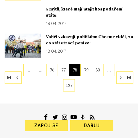
5 mýtů, které mají utajit hospodaření
státu
19. 04. 2017
Voliči vzkazují politikům: Chceme vidět, za
co stát utrácí peníze!
18. 04. 2017
1
…
76
77
78
79
80
…
127
ZAPOJ SE
DARUJ