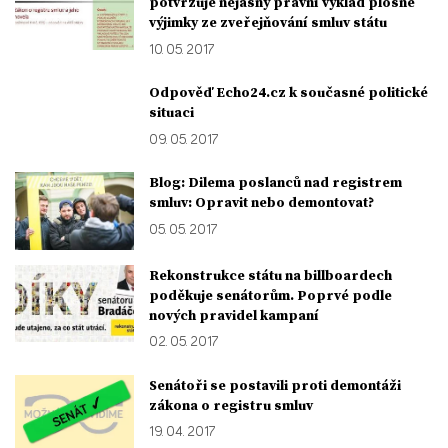
potvrzuje nejasný právní výklad plošné
výjimky ze zveřejňování smluv státu
10. 05. 2017
Odpověď Echo24.cz k současné politické
situaci
09. 05. 2017
Blog: Dilema poslanců nad registrem
smluv: Opravit nebo demontovat?
05. 05. 2017
Rekonstrukce státu na billboardech
poděkuje senátorům. Poprvé podle
nových pravidel kampaní
02. 05. 2017
Senátoři se postavili proti demontáži
zákona o registru smluv
19. 04. 2017