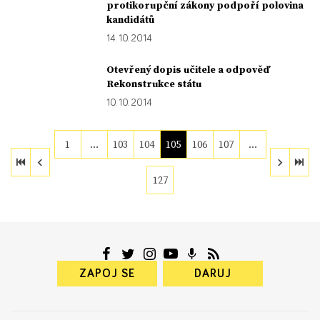
protikorupční zákony podpoří polovina
kandidátů
14. 10. 2014
Otevřený dopis učitele a odpověď
Rekonstrukce státu
10. 10. 2014
1
…
103
104
105
106
107
…
127
ZAPOJ SE
DARUJ