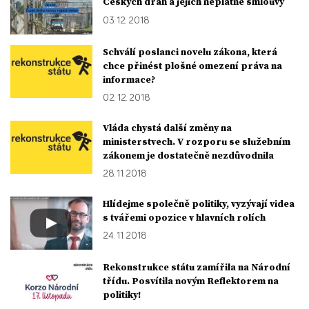
Českých drah a jejich neplatné smlouvy
03. 12. 2018
Schválí poslanci novelu zákona, která
chce přinést plošné omezení práva na
informace?
02. 12. 2018
Vláda chystá další změny na
ministerstvech. V rozporu se služebním
zákonem je dostatečně nezdůvodnila
28. 11. 2018
Hlídejme společně politiky, vyzývají videa
s tvářemi opozice v hlavních rolích
24. 11. 2018
Rekonstrukce státu zamířila na Národní
třídu. Posvítila novým Reflektorem na
politiky!