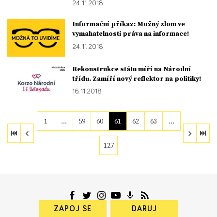
24. 11. 2018
Informační příkaz: Možný zlom ve
vymahatelnosti práva na informace!
24. 11. 2018
Rekonstrukce státu míří na Národní
třídu. Zamíří nový reflektor na politiky!
16. 11. 2018
1
…
59
60
61
62
63
…
127
ZAPOJ SE
DARUJ