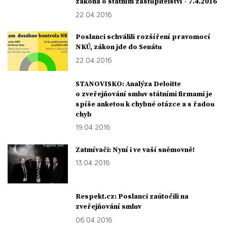
zákona o státním zastupitelství - 7.4.2016
22. 04. 2016
Poslanci schválili rozšíření pravomocí
NKÚ, zákon jde do Senátu
22. 04. 2016
STANOVISKO: Analýza Deloitte
o zveřejňování smluv státními firmami je
spíše anketou k chybné otázce a s řadou
chyb
19. 04. 2016
Zatmívači: Nyní i ve vaší sněmovně!
13. 04. 2016
Respekt.cz: Poslanci zaútočili na
zveřejňování smluv
06. 04. 2016