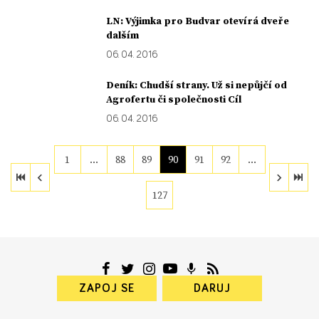
LN: Výjimka pro Budvar otevírá dveře
dalším
06. 04. 2016
Deník: Chudší strany. Už si nepůjčí od
Agrofertu či společnosti Cíl
06. 04. 2016
1
…
88
89
90
91
92
…
127
ZAPOJ SE
DARUJ