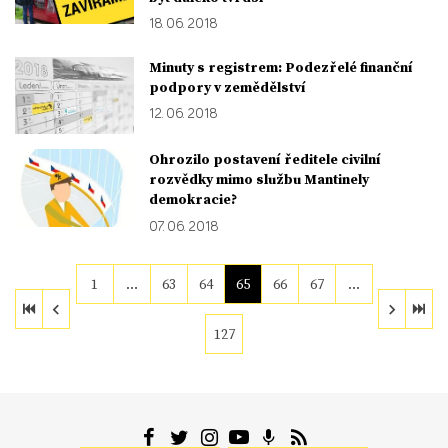
18. 06. 2018
Minuty s registrem: Podezřelé finanční
podpory v zemědělství
12. 06. 2018
Ohrozilo postavení ředitele civilní
rozvědky mimo službu Mantinely
demokracie?
07. 06. 2018
1
…
63
64
65
66
67
…
127