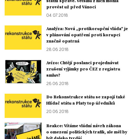
státní správě. Většinu z nich mohla
provést už před Vánoci
04. 07. 2018
Analýza: Nová „protikorupční vláda“ je
v plánování opatření proti korupci
značně opatrná
28. 06. 2018
Avízo: Chtějí poslanci projednávat
zrušení výjimky pro ČEZ z registru
smluv?
26. 06. 2018
Do Rekonstrukce státu se zapojí také
Hlídač státu a Platy top úředníků
20. 06. 2018
Reakce: Vítáme vládní návrh zákona
o omezení politických trafik, ale měl by
být daleko tvrdší