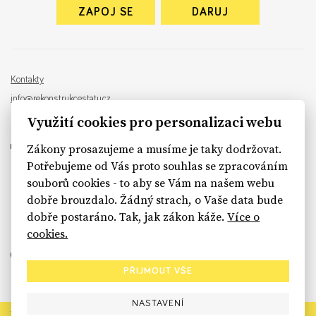
ZAPOJ SE
DARUJ
Kontakty
info@rekonstrukcestatu.cz
Návrh a vývoj:
Sinfin
, ilustrace:
Patrik Antczak
Využití cookies pro personalizaci webu
Zákony prosazujeme a musíme je taky dodržovat.
Potřebujeme od Vás proto souhlas se zpracováním
souborů cookies - to aby se Vám na našem webu
sinfin.digital
dobře brouzdalo. Žádný strach, o Vaše data bude
dobře postaráno. Tak, jak zákon káže.
Více o
cookies.
PŘIJMOUT VŠE
NASTAVENÍ
Rekonstrukce státu končí. Její členské organizace však dál