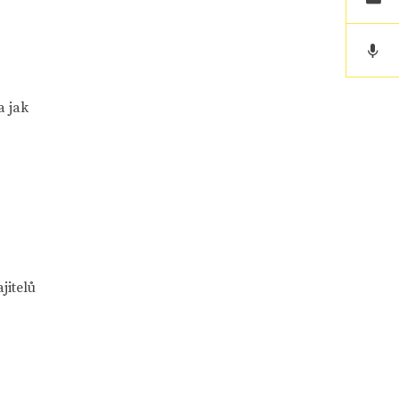
a jak
jitelů