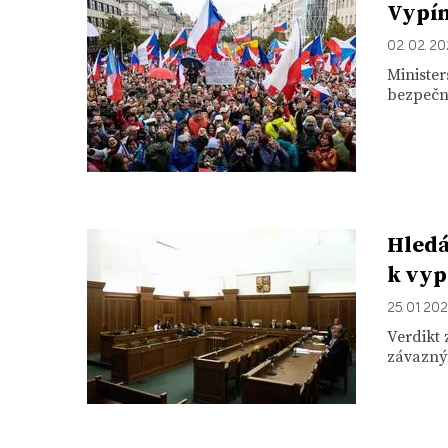
Vypín
02. 02. 2
Minister
bezpečno
Hledá
k vyp
25. 01. 20
Verdikt 
závazný