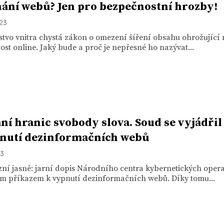
ání webů? Jen pro bezpečnostní hrozby!
023
stvo vnitra chystá zákon o omezení šíření obsahu ohrožující
st online. Jaký bude a proč je nepřesné ho nazývat...
ní hranic svobody slova. Soud se vyjádřil
nutí dezinformačních webů
23
zní jasně: jarní dopis Národního centra kybernetických oper
m příkazem k vypnutí dezinformačních webů. Díky tomu...