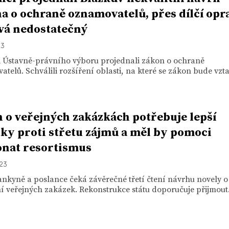
a o ochraně oznamovatelů, přes dílčí opr
vá nedostatečný
23
i Ústavně-právního výboru projednali zákon o ochraně
telů. Schválili rozšíření oblasti, na které se zákon bude vzta
 o veřejných zakázkách potřebuje lepší
tky proti střetu zájmů a měl by pomoci
nat resortismus
023
nkyně a poslance čeká závěrečné třetí čtení návrhu novely o
 veřejných zakázek. Rekonstrukce státu doporučuje přijmout.