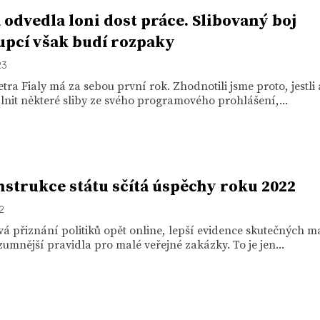
 odvedla loni dost práce. Slibovaný boj
upcí však budí rozpaky
23
tra Fialy má za sebou první rok. Zhodnotili jsme proto, jestli 
lnit některé sliby ze svého programového prohlášení,...
strukce státu sčítá úspěchy roku 2022
22
á přiznání politiků opět online, lepší evidence skutečných ma
umnější pravidla pro malé veřejné zakázky. To je jen...