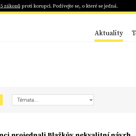
25 zákonů
proti korupci. Podívejte se, o které se jedná.
Aktuality
T
nci projednali Blažkův nekvalitní návrh