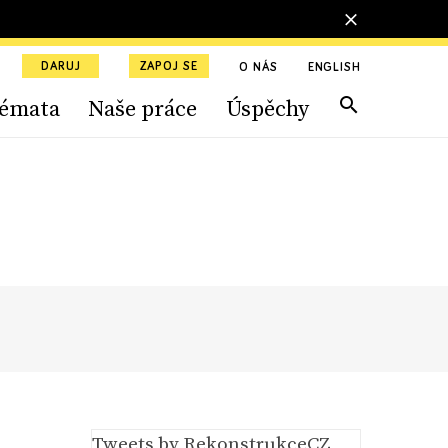
DARUJ
ZAPOJ SE
O NÁS
ENGLISH
émata
Naše práce
Úspěchy
Tweets by RekonstrukceCZ