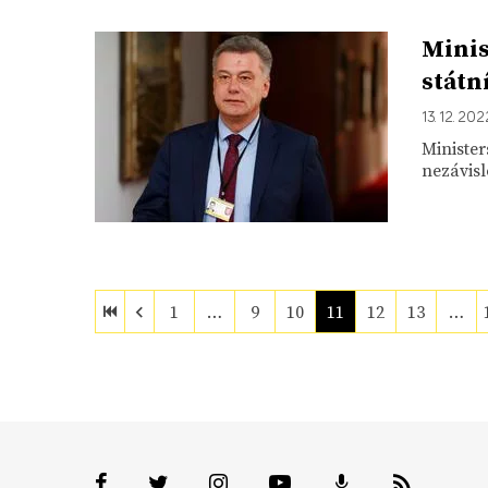
Minis
státn
13. 12. 202
Minister
nezávisl
1
…
9
10
11
12
13
…