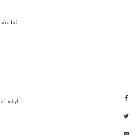
 národní
ací nebyl