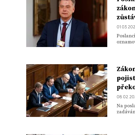
zákon
zůstá
01. 03. 20
Poslanc
oznamova
Zákon
pojis
překo
08. 02. 2
Na posla
zadávání