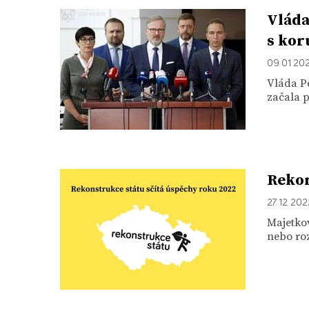
Vláda
s kor
09. 01. 20
Vláda Pe
začala p
Rekon
27. 12. 20
Majetkov
nebo roz