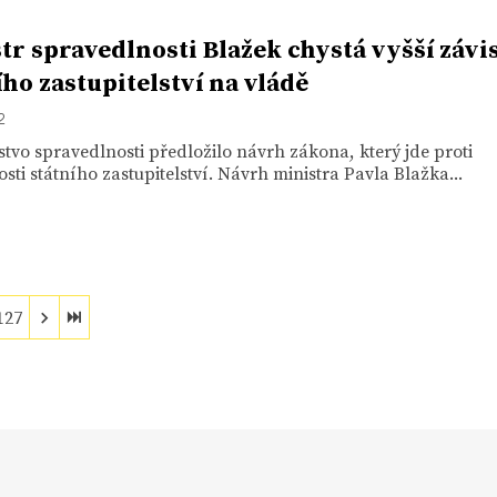
tr spravedlnosti Blažek chystá vyšší závi
ího zastupitelství na vládě
2
stvo spravedlnosti předložilo návrh zákona, který jde proti
osti státního zastupitelství. Návrh ministra Pavla Blažka...
127