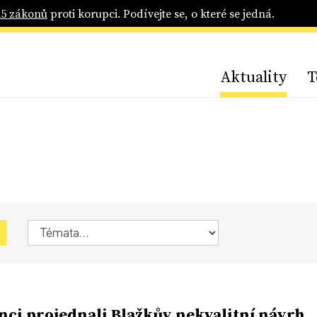
25 zákonů
proti korupci. Podívejte se, o které se jedná.
Aktuality
T
nci projednali Blažkův nekvalitní návrh