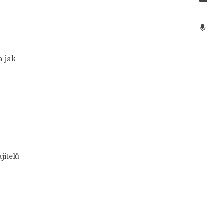
a jak
jitelů