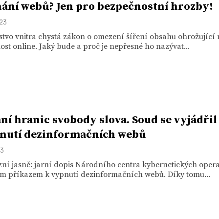
ání webů? Jen pro bezpečnostní hrozby!
023
stvo vnitra chystá zákon o omezení šíření obsahu ohrožující
st online. Jaký bude a proč je nepřesné ho nazývat...
ní hranic svobody slova. Soud se vyjádřil
nutí dezinformačních webů
23
zní jasně: jarní dopis Národního centra kybernetických oper
m příkazem k vypnutí dezinformačních webů. Díky tomu...