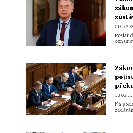
zákon
zůstá
01. 03. 20
Poslanc
oznamova
Zákon
pojis
překo
08. 02. 2
Na posla
zadávání