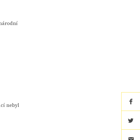
 národní
ací nebyl