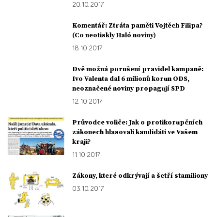
20. 10. 2017
Komentář: Ztráta paměti Vojtěch Filipa?
(Co neotiskly Haló noviny)
18. 10. 2017
Dvě možná porušení pravidel kampaně:
Ivo Valenta dal 6 milionů korun ODS,
neoznačené noviny propagují SPD
12. 10. 2017
Průvodce voliče: Jak o protikorupčních
zákonech hlasovali kandidáti ve Vašem
kraji?
11. 10. 2017
Zákony, které odkrývají a šetří stamiliony
03. 10. 2017