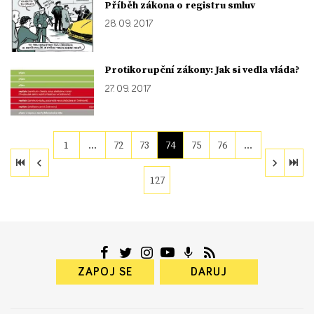
Příběh zákona o registru smluv
28. 09. 2017
Protikorupční zákony: Jak si vedla vláda?
27. 09. 2017
1
…
72
73
74
75
76
…
127
ZAPOJ SE
DARUJ