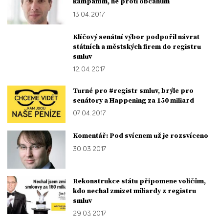
kampaním, ne proti občanům
13. 04. 2017
Klíčový senátní výbor podpořil návrat
státních a městských firem do registru
smluv
12. 04. 2017
Turné pro #registr smluv, brýle pro
senátory a Happening za 150 miliard
07. 04. 2017
Komentář: Pod svícnem už je rozsvíceno
30. 03. 2017
Rekonstrukce státu připomene voličům,
kdo nechal zmizet miliardy z registru
smluv
29. 03. 2017