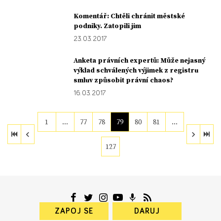
Komentář: Chtěli chránit městské
podniky. Zatopili jim
23. 03. 2017
Anketa právních expertů: Může nejasný
výklad schválených výjimek z registru
smluv způsobit právní chaos?
16. 03. 2017
1
…
77
78
79
80
81
…
127
ZAPOJ SE
DARUJ