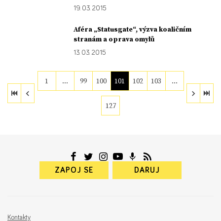
19. 03. 2015
Aféra „Statusgate“, výzva koaličním
stranám a oprava omylů
13. 03. 2015
1
…
99
100
101
102
103
…
127
ZAPOJ SE
DARUJ
Kontakty