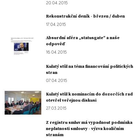
20. 04. 2015
Rekonstrukční deník - březen / duben
17. 04. 2015
Absurdní aféra „statusgate“ a naše
odpověď
16. 04. 2015
Kulatý stůl na téma financování politických
stran
07. 04. 2015
Kulatý stůl k nominacím do dozorčích rad
otevřel veřejnou diskusi
27. 03. 2015
Z registru smluv má vypadnout podmínka
neplatnosti smlouvy - výzva koaličním
stranám