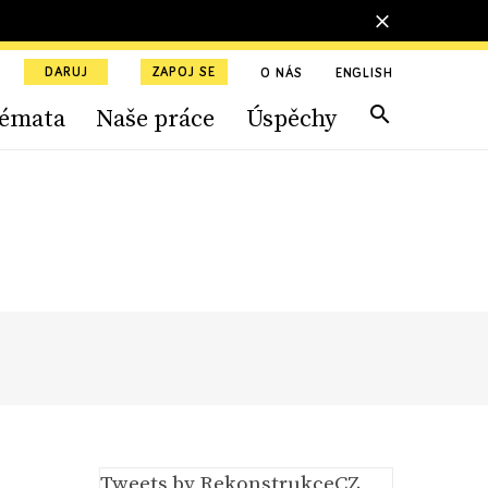
DARUJ
ZAPOJ SE
O NÁS
ENGLISH
émata
Naše práce
Úspěchy
Tweets by RekonstrukceCZ