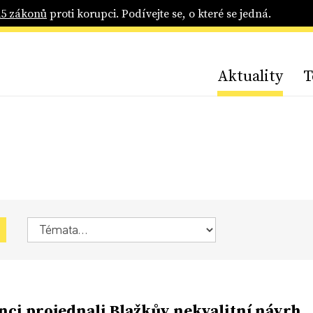
25 zákonů
proti korupci. Podívejte se, o které se jedná.
Aktuality
T
nci projednali Blažkův nekvalitní návrh