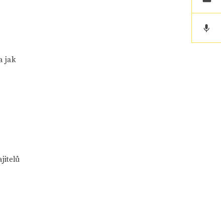
a jak
jitelů