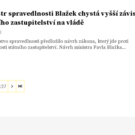
tr spravedlnosti Blažek chystá vyšší závi
ího zastupitelství na vládě
2
stvo spravedlnosti předložilo návrh zákona, který jde proti
osti státního zastupitelství. Návrh ministra Pavla Blažka...
127