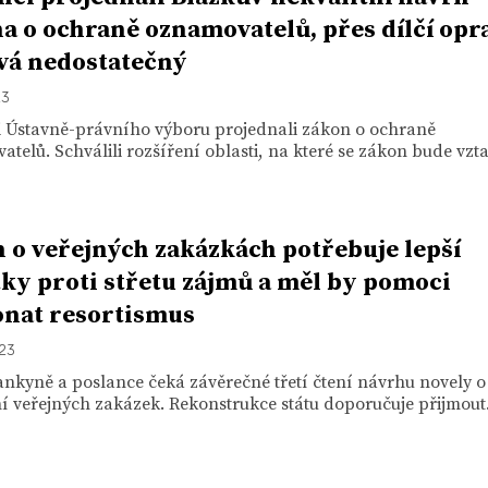
a o ochraně oznamovatelů, přes dílčí opr
vá nedostatečný
23
i Ústavně-právního výboru projednali zákon o ochraně
telů. Schválili rozšíření oblasti, na které se zákon bude vzta
 o veřejných zakázkách potřebuje lepší
tky proti střetu zájmů a měl by pomoci
nat resortismus
023
nkyně a poslance čeká závěrečné třetí čtení návrhu novely o
 veřejných zakázek. Rekonstrukce státu doporučuje přijmout.