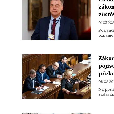
zákon
zůstá
01. 03. 20
Poslanc
oznamova
Zákon
pojis
překo
08. 02. 2
Na posla
zadávání