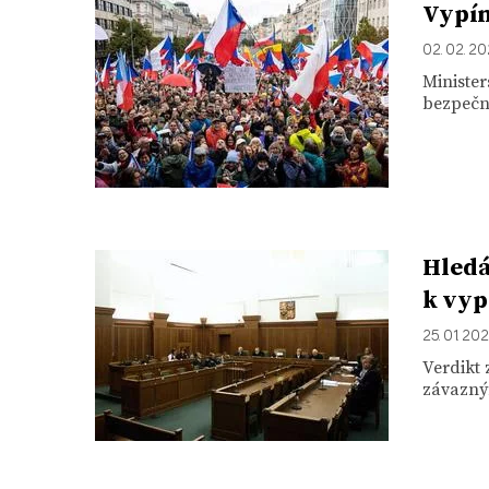
Vypín
02. 02. 2
Minister
bezpečno
Hledá
k vyp
25. 01. 20
Verdikt 
závazný