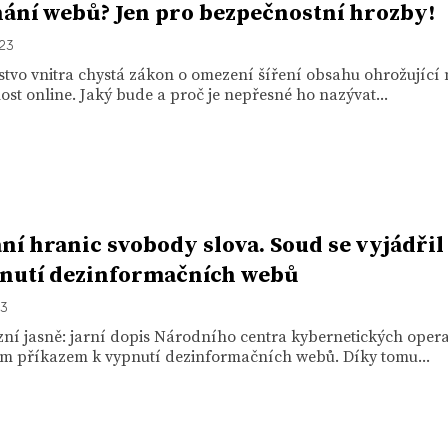
ání webů? Jen pro bezpečnostní hrozby!
023
stvo vnitra chystá zákon o omezení šíření obsahu ohrožující
st online. Jaký bude a proč je nepřesné ho nazývat...
ní hranic svobody slova. Soud se vyjádřil
nutí dezinformačních webů
23
zní jasně: jarní dopis Národního centra kybernetických oper
m příkazem k vypnutí dezinformačních webů. Díky tomu...