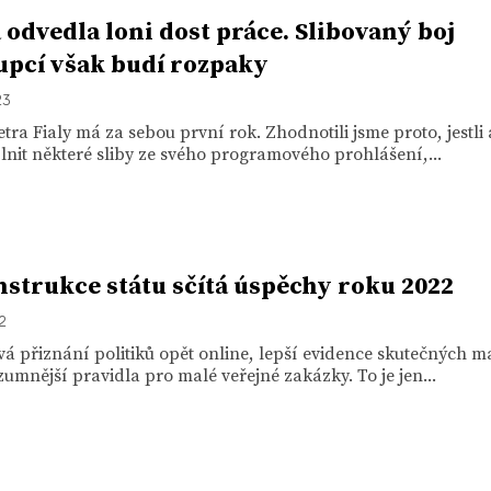
 odvedla loni dost práce. Slibovaný boj
upcí však budí rozpaky
23
tra Fialy má za sebou první rok. Zhodnotili jsme proto, jestli 
lnit některé sliby ze svého programového prohlášení,...
strukce státu sčítá úspěchy roku 2022
22
á přiznání politiků opět online, lepší evidence skutečných ma
umnější pravidla pro malé veřejné zakázky. To je jen...