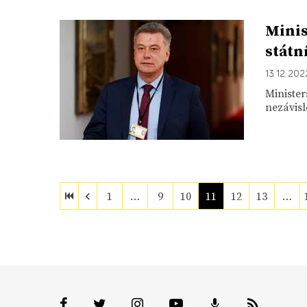
Minis
státn
13. 12. 202
Minister
nezávisl
1
…
9
10
11
12
13
…