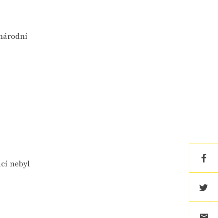
 národní
ací nebyl