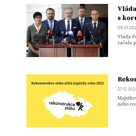
Vláda
s kor
09. 01. 20
Vláda Pe
začala p
Rekon
27. 12. 20
Majetkov
nebo roz