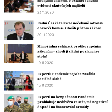
anonymních firem. Poslanci schválili
evidenci skutečných majitelů
23. 11. 2020
Radní České televize nečekaně odvolali
dozorčí komisi. Obešli přitom zákon?
20. 11. 2020
Mimořádná schůze k protikorupčním
zákonům - shodí ji vládní poslanci ze
stolu?
19. 11. 2020
Experti: Pandemie nejvíce zasáhla
sociálně slabé
18. 11. 2020
Experti na bezpečnost: Pandemie
prohlubuje nedůvěru ve stát, má negativní
dopad i na financování armády