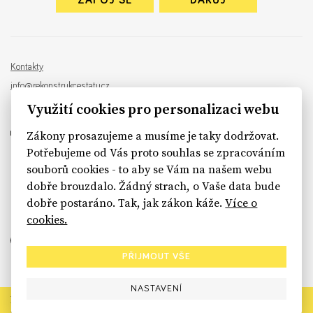
ZAPOJ SE
DARUJ
Kontakty
info@rekonstrukcestatu.cz
Návrh a vývoj:
Sinfin
, ilustrace:
Patrik Antczak
Využití cookies pro personalizaci webu
Zákony prosazujeme a musíme je taky dodržovat.
Potřebujeme od Vás proto souhlas se zpracováním
souborů cookies - to aby se Vám na našem webu
sinfin.digital
dobře brouzdalo. Žádný strach, o Vaše data bude
dobře postaráno. Tak, jak zákon káže.
Více o
cookies.
PŘIJMOUT VŠE
NASTAVENÍ
Rekonstrukce státu končí. Její členské organizace však dál
prosazují systémové změny pro férový a moderní stát.