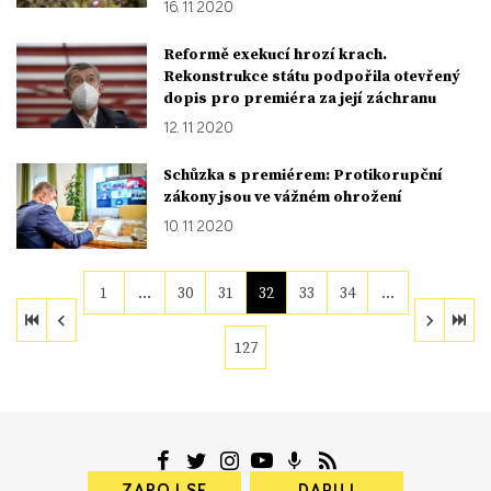
16. 11. 2020
Reformě exekucí hrozí krach.
Rekonstrukce státu podpořila otevřený
dopis pro premiéra za její záchranu
12. 11. 2020
Schůzka s premiérem: Protikorupční
zákony jsou ve vážném ohrožení
10. 11. 2020
1
…
30
31
32
33
34
…
127