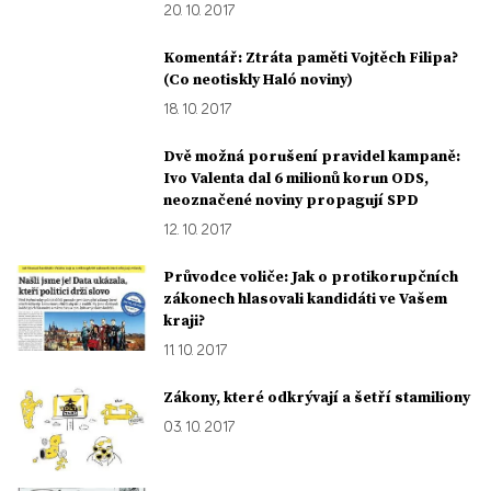
20. 10. 2017
Komentář: Ztráta paměti Vojtěch Filipa?
(Co neotiskly Haló noviny)
18. 10. 2017
Dvě možná porušení pravidel kampaně:
Ivo Valenta dal 6 milionů korun ODS,
neoznačené noviny propagují SPD
12. 10. 2017
Průvodce voliče: Jak o protikorupčních
zákonech hlasovali kandidáti ve Vašem
kraji?
11. 10. 2017
Zákony, které odkrývají a šetří stamiliony
03. 10. 2017