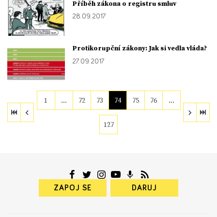
Příběh zákona o registru smluv
28. 09. 2017
Protikorupční zákony: Jak si vedla vláda?
27. 09. 2017
1
…
72
73
74
75
76
…
127
ZAPOJ SE
DARUJ