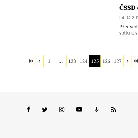
ČSSD 
24. 04. 20
Předsed
státu a 
1
…
123
124
125
126
127