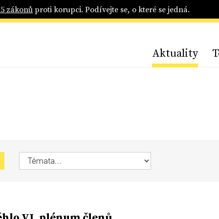
25 zákonů
proti korupci. Podívejte se, o které se jedná.
Aktuality
T
hlo VI. plénum členů