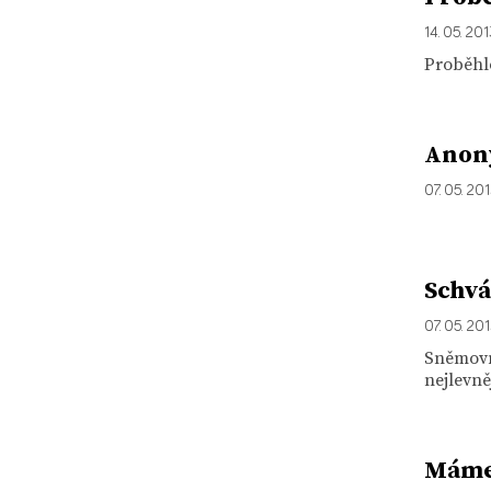
14. 05. 20
Proběhlo
Anony
07. 05. 20
Schvá
07. 05. 20
Sněmovn
nejlevně
Máme