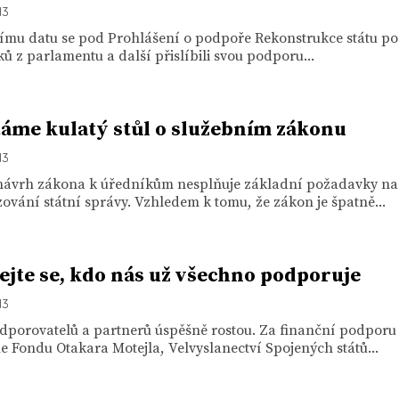
13
ímu datu se pod Prohlášení o podpoře Rekonstrukce státu p
iků z parlamentu a další přislíbili svou podporu...
áme kulatý stůl o služebním zákonu
13
návrh zákona k úředníkům nesplňuje základní požadavky na
zování státní správy. Vzhledem k tomu, že zákon je špatně...
ejte se, kdo nás už všechno podporuje
13
dporovatelů a partnerů úspěšně rostou. Za finanční podporu
 Fondu Otakara Motejla, Velvyslanectví Spojených států...