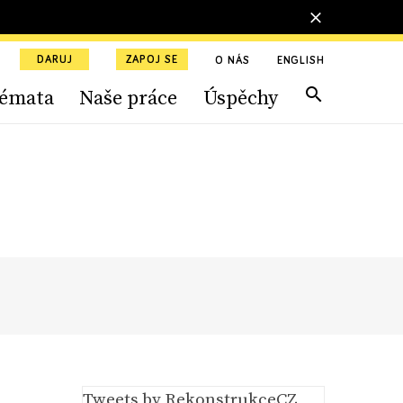
DARUJ
ZAPOJ SE
O NÁS
ENGLISH
émata
Naše práce
Úspěchy
Tweets by RekonstrukceCZ