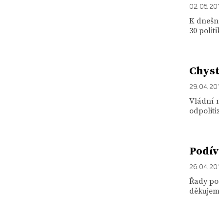
02. 05. 20
K dnešn
30 polit
Chyst
29. 04. 20
Vládní 
odpoliti
Podív
26. 04. 20
Řady po
děkujeme