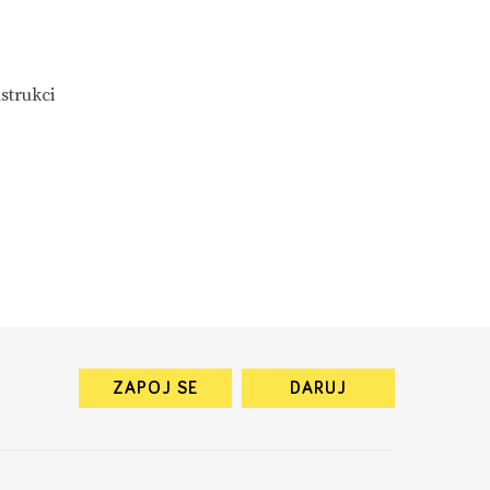
strukci
ZAPOJ SE
DARUJ