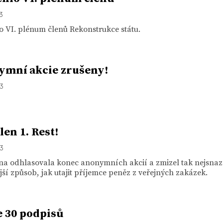
13
 VI. plénum členů Rekonstrukce státu.
mní akcie zrušeny!
13
len 1. Rest!
13
a odhlasovala konec anonymních akcií a zmizel tak nejsnaz
jší způsob, jak utajit příjemce peněz z veřejných zakázek.
 30 podpisů