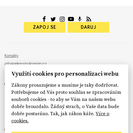
ZAPOJ SE
DARUJ
Kontakty
info@rekonstrukcestatu.cz
Návrh a vývoj:
Sinfin
, ilustrace:
Patrik Antczak
Využití cookies pro personalizaci webu
Zákony prosazujeme a musíme je taky dodržovat.
Potřebujeme od Vás proto souhlas se zpracováním
souborů cookies - to aby se Vám na našem webu
sinfin.digital
dobře brouzdalo. Žádný strach, o Vaše data bude
dobře postaráno. Tak, jak zákon káže.
Více o
cookies.