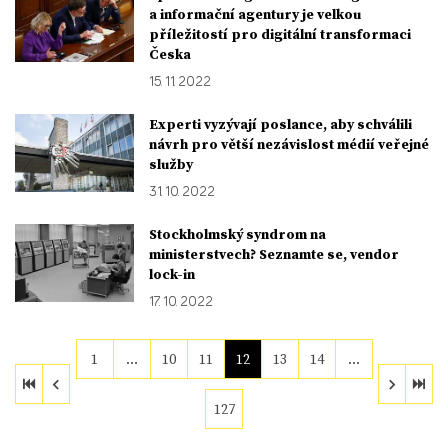
a informační agentury je velkou
příležitostí pro digitální transformaci
Česka
15. 11. 2022
Experti vyzývají poslance, aby schválili
návrh pro větší nezávislost médií veřejné
služby
31. 10. 2022
Stockholmský syndrom na
ministerstvech? Seznamte se, vendor
lock-in
17. 10. 2022
1
…
10
11
12
13
14
…
127