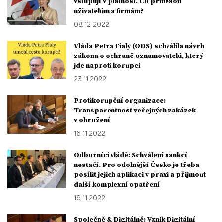
vstupují v platnost. Co přinesou
uživatelům a firmám?
08. 12. 2022
Vláda Petra Fialy (ODS) schválila návrh
zákona o ochraně oznamovatelů, který
jde naproti korupci
23. 11. 2022
Protikorupční organizace:
Transparentnost veřejných zakázek
v ohrožení
16. 11. 2022
Odborníci vládě: Schválení sankcí
nestačí. Pro odolnější Česko je třeba
posílit jejich aplikaci v praxi a přijmout
další komplexní opatření
16. 11. 2022
Společně & Digitálně: Vznik Digitální