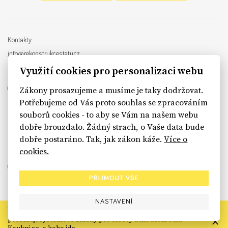
Kontakty
info@rekonstrukcestatu.cz
Návrh a vývoj:
Sinfin
, ilustrace:
Patrik Antczak
Využití cookies pro personalizaci webu
Zákony prosazujeme a musíme je taky dodržovat.
Potřebujeme od Vás proto souhlas se zpracováním
souborů cookies - to aby se Vám na našem webu
sinfin.digital
dobře brouzdalo. Žádný strach, o Vaše data bude
dobře postaráno. Tak, jak zákon káže.
Více o
cookies.
PŘIJMOUT VŠE
NASTAVENÍ
Rekonstrukce státu končí. Její členské organizace však dál
prosazují systémové změny pro férový a moderní stát.