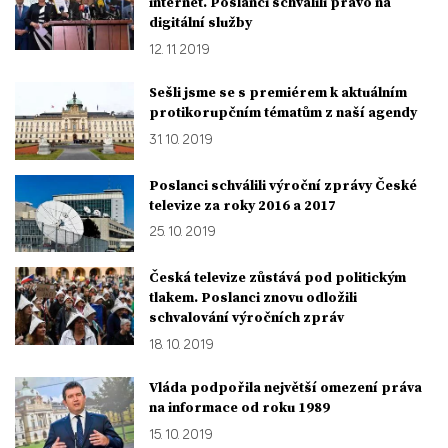
internet. Poslanci schválili právo na
digitální služby
12. 11. 2019
Sešli jsme se s premiérem k aktuálním
protikorupčním tématům z naší agendy
31. 10. 2019
Poslanci schválili výroční zprávy České
televize za roky 2016 a 2017
25. 10. 2019
Česká televize zůstává pod politickým
tlakem. Poslanci znovu odložili
schvalování výročních zpráv
18. 10. 2019
Vláda podpořila největší omezení práva
na informace od roku 1989
15. 10. 2019