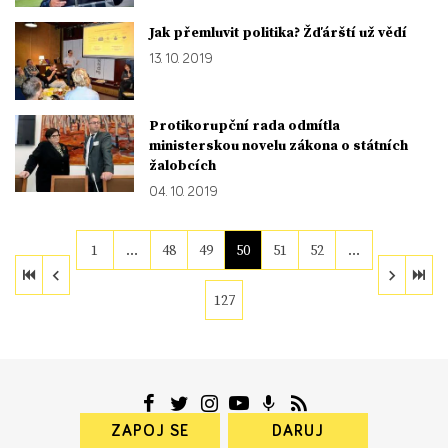
Jak přemluvit politika? Žďárští už vědí
13. 10. 2019
Protikorupční rada odmítla
ministerskou novelu zákona o státních
žalobcích
04. 10. 2019
1
…
48
49
50
51
52
…
127
ZAPOJ SE
DARUJ