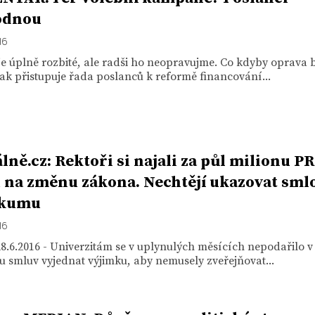
odnou
16
je úplně rozbité, ale radši ho neopravujme. Co kdyby oprava b
ak přistupuje řada poslanců k reformě financování...
lně.cz: Rektoři si najali za půl milionu PR
 na změnu zákona. Nechtějí ukazovat sml
zkumu
16
8.6.2016 - Univerzitám se v uplynulých měsících nepodařilo 
ru smluv vyjednat výjimku, aby nemusely zveřejňovat...