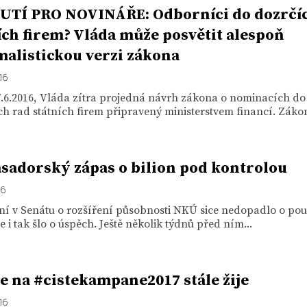
TÍ PRO NOVINÁŘE: Odborníci do dozrčíc
ích firem? Vláda může posvětit alespoň
alistickou verzi zákona
16
7.6.2016, Vláda zítra projedná návrh zákona o nominacích do
h rad státních firem připravený ministerstvem financí. Zákon
adorský zápas o bilion pod kontrolou
16
í v Senátu o rozšíření působnosti NKÚ sice nedopadlo o pou
le i tak šlo o úspěch. Ještě několik týdnů před ním...
e na #cistekampane2017 stále žije
16