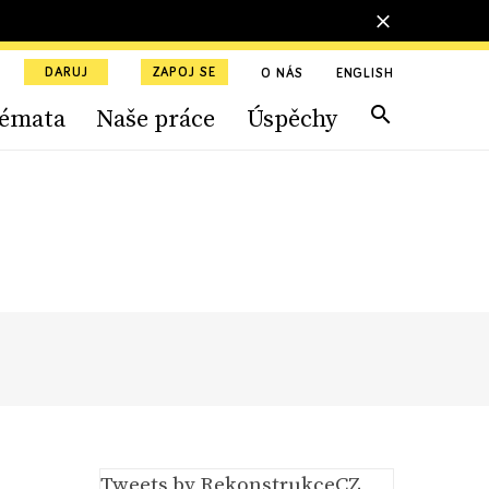
DARUJ
ZAPOJ SE
O NÁS
ENGLISH
émata
Naše práce
Úspěchy
Tweets by RekonstrukceCZ