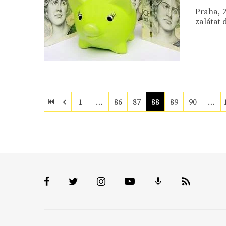
Praha, 2
zalátat 
1
…
86
87
88
89
90
…