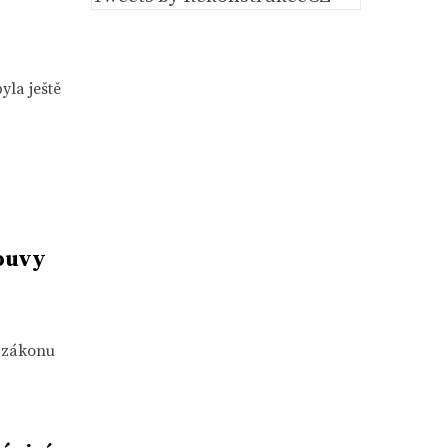
yla ještě
ouvy
v zákonu