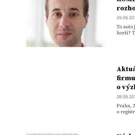
rozh
29. 06. 20
To auto 
horší? T
Aktuá
firmu
o vý
28. 06. 20
Praha, 2
o regist