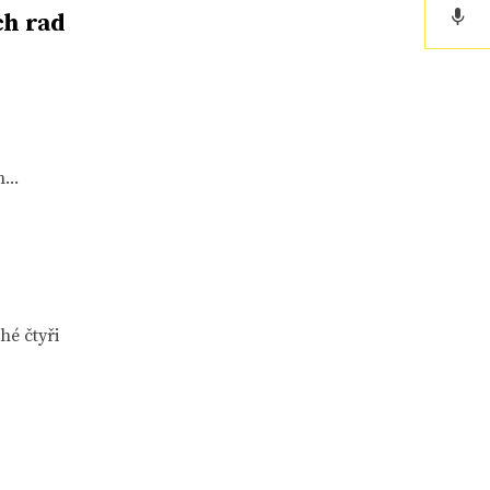
h rad
...
hé čtyři