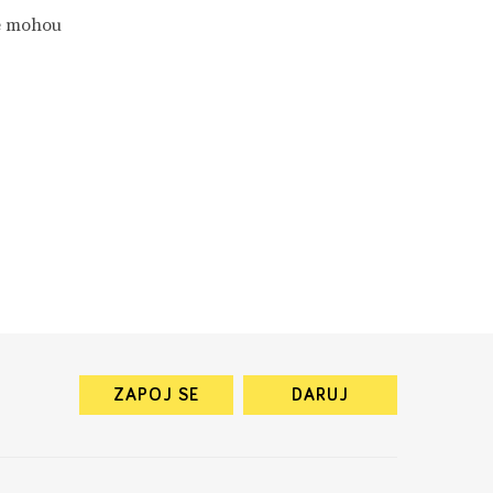
ré mohou
ZAPOJ SE
DARUJ