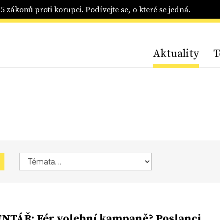
25 zákonů
proti korupci. Podívejte se, o které se jedná.
Aktuality
T
TÁŘ: Fér volební kampaně? Poslanci