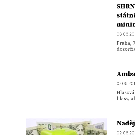
SHRNU
státn
minim
08. 06. 20
Praha, 
dozorčíc
Ambas
07. 06. 20
Hlasován
hlasy, a
Naděj
02. 06. 20