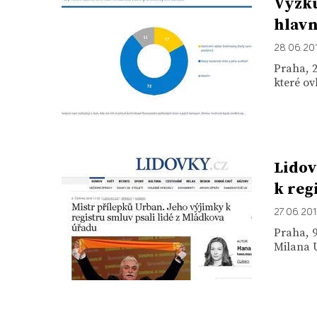
Výzku
hlavn
28. 06. 20
Praha, 2
které ov
Lidov
k reg
27. 06. 20
Praha, 9
Milana U