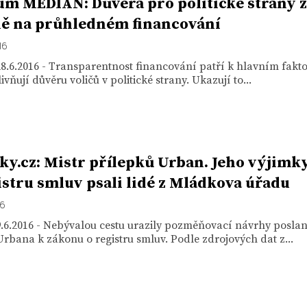
m MEDIAN: Důvěra pro politické strany z
ě na průhledném financování
16
8.6.2016 - Transparentnost financování patří k hlavním fakt
livňují důvěru voličů v politické strany. Ukazují to...
ky.cz: Mistr přílepků Urban. Jeho výjimk
istru smluv psali lidé z Mládkova úřadu
16
.6.2016 - Nebývalou cestu urazily pozměňovací návrhy posla
rbana k zákonu o registru smluv. Podle zdrojových dat z...