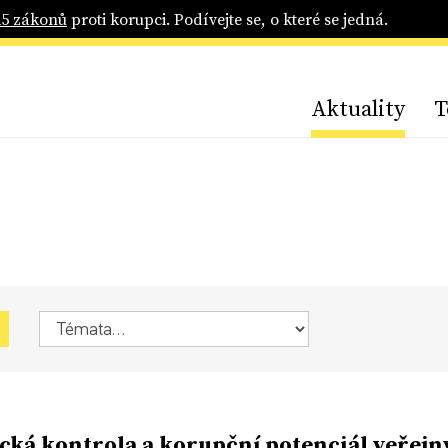
25 zákonů
proti korupci. Podívejte se, o které se jedná.
Aktuality
T
ická kontrola a korupční potenciál veřejn