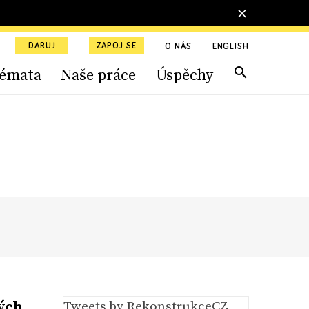
DARUJ
ZAPOJ SE
O NÁS
ENGLISH
émata
Naše práce
Úspěchy
ých
Tweets by RekonstrukceCZ