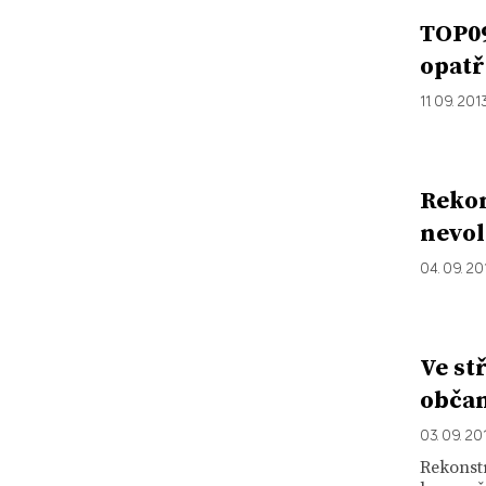
TOP09
opatř
11. 09. 201
Rekon
nevol
04. 09. 20
Ve st
občan
03. 09. 20
Rekonstr