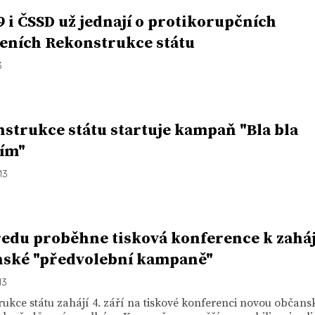
 i ČSSD už jednají o protikorupčních
eních Rekonstrukce státu
3
strukce státu startuje kampaň "Bla bla
ím"
13
ředu proběhne tisková konference k zahá
ské "předvolební kampaně"
13
ukce státu zahájí 4. září na tiskové konferenci novou občans