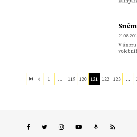
kampaň 
Sněmo
21. 08. 20
V únoru 
volebníh
1
…
119
120
121
122
123
…