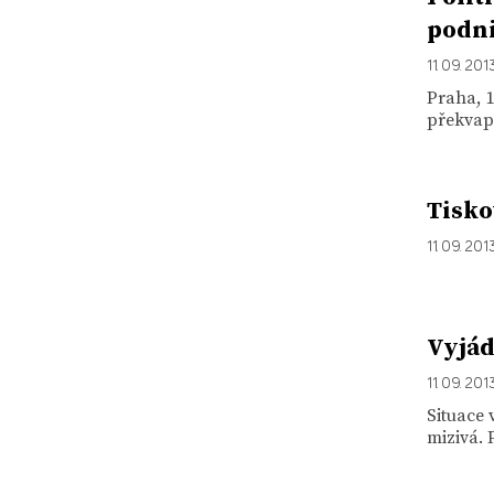
podn
11. 09. 201
Praha, 1
překvapi
Tisko
11. 09. 201
Vyjád
11. 09. 201
Situace 
mizivá. 