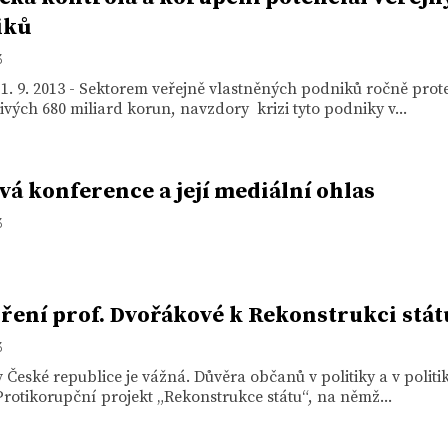
iků
3
1. 9. 2013 - Sektorem veřejně vlastněných podniků ročně prot
vých 680 miliard korun, navzdory krizi tyto podniky v...
vá konference a její mediální ohlas
3
ření prof. Dvořákové k Rekonstrukci stát
3
v České republice je vážná. Důvěra občanů v politiky a v politik
Protikorupční projekt „Rekonstrukce státu“, na němž...