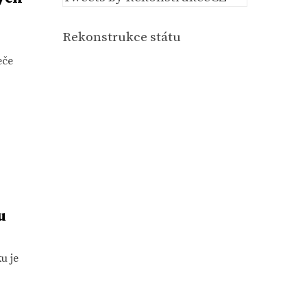
Rekonstrukce státu
eče
u
u je