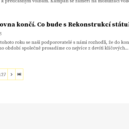
k předčasným volbám. Kampaň se zaměří na mobilizaci volič
vna končí. Co bude s Rekonstrukcí státu
13
tohoto roku se naši podporovatelé s námi rozhodli, že do ko
o období společně prosadíme co nejvíce z devíti klíčových...
127