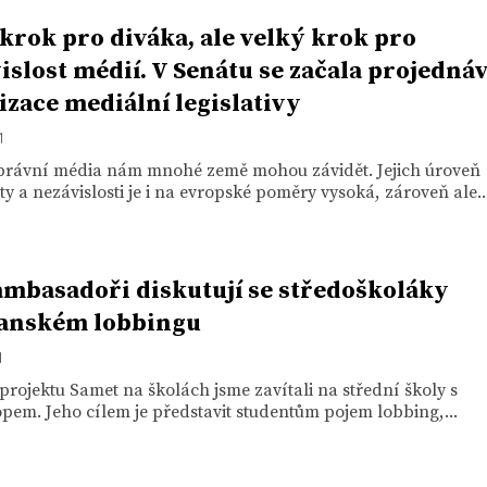
krok pro diváka, ale velký krok pro
islost médií. V Senátu se začala projedná
izace mediální legislativy
1
právní média nám mnohé země mohou závidět. Jejich úroveň
ity a nezávislosti je i na evropské poměry vysoká, zároveň ale..
ambasadoři diskutují se středoškoláky
čanském lobbingu
1
projektu Samet na školách jsme zavítali na střední školy s
em. Jeho cílem je představit studentům pojem lobbing,...