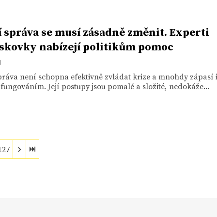
í správa se musí zásadně změnit. Experti
iskovky nabízejí politikům pomoc
1
práva není schopna efektivně zvládat krize a mnohdy zápasí i
ungováním. Její postupy jsou pomalé a složité, nedokáže...
127