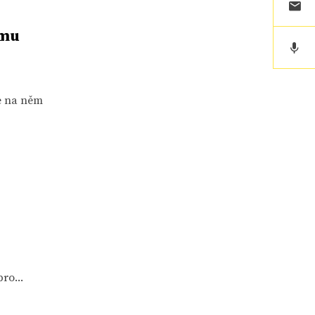
rmu
se na něm
ro...