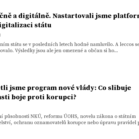
čně a digitálně. Nastartovali jsme platfo
igitalizaci státu
1
lním státu se v posledních letech hodně namluvilo. A leccos 
ovalo. Výsledky jsou ale jen omezené a občan si ho...
tli jsme program nové vlády: Co slibuje
asti boje proti korupci?
ní působnosti NKÚ, reformu ÚOHS, novelu zákona o státním
elství, ochranu oznamovatelů korupce nebo úpravu pravidel p