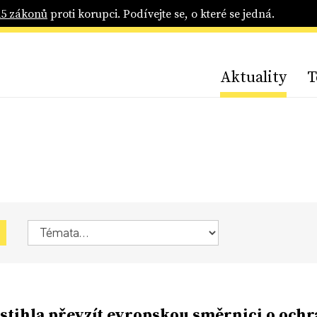
25 zákonů
proti korupci. Podívejte se, o které se jedná.
Aktuality
T
stihla převzít evropskou směrnici o och