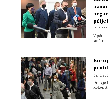
oznam
organ
přije
16. 12. 202
V pátek 
směrnic
Korup
proti
09. 12. 20
Dnes je 
Rekonstr