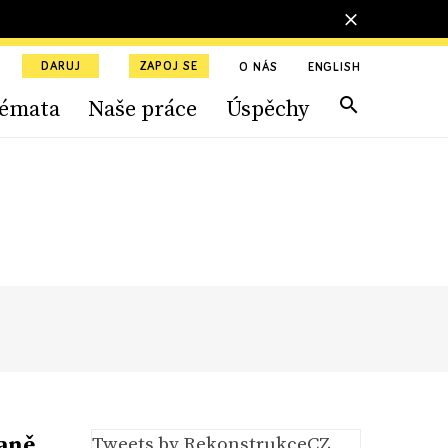
DARUJ
ZAPOJ SE
O NÁS
ENGLISH
émata
Naše práce
Úspěchy
raně
Tweets by RekonstrukceCZ