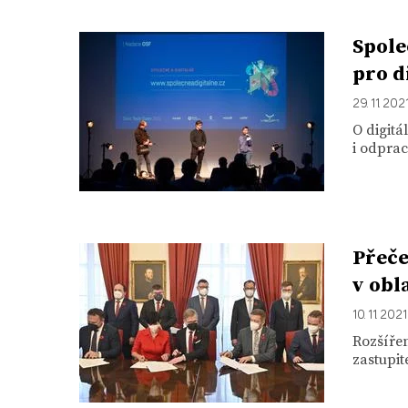
Spole
pro d
29. 11. 202
O digitá
i odprac
Přeče
v obl
10. 11. 2021
Rozšíře
zastupit