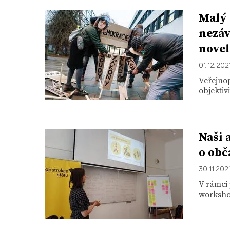
Malý 
nezáv
novel
01. 12. 202
Veřejno
objektiv
Naši 
o ob
30. 11. 202
V rámci 
workshop