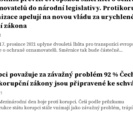
ovatelů do národní legislativy. Protikor
izace apelují na novou vládu za urychlen
tí zákona
1
17. prosince 2021 uplyne dvouletá lhůta pro transpozici evrop
e o ochraně oznamovatelů. Směrnice tak bude částečně...
ci považuje za závažný problém 92 % Čec
korupční zákony jsou připravené ke schv
21
Mezinárodní den boje proti korupci. Češi podle průzkumu
ukce státu korupci stále vnímají jako závažný problém, trápí.