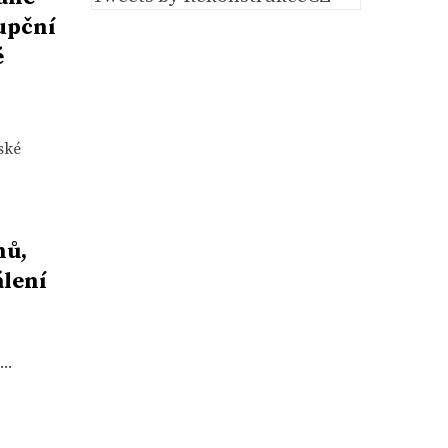
upční
é
ské
hů,
álení
..