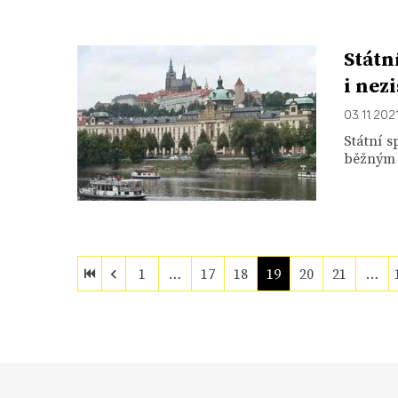
Státn
i nez
03. 11. 202
Státní s
běžným f
1
…
17
18
19
20
21
…