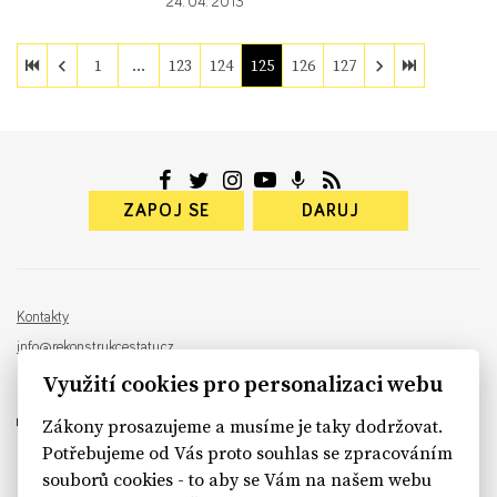
24. 04. 2013
1
…
123
124
125
126
127
ZAPOJ SE
DARUJ
Kontakty
info@rekonstrukcestatu.cz
Návrh a vývoj:
Sinfin
, ilustrace:
Patrik Antczak
Využití cookies pro personalizaci webu
Zákony prosazujeme a musíme je taky dodržovat.
Potřebujeme od Vás proto souhlas se zpracováním
souborů cookies - to aby se Vám na našem webu
sinfin.digital