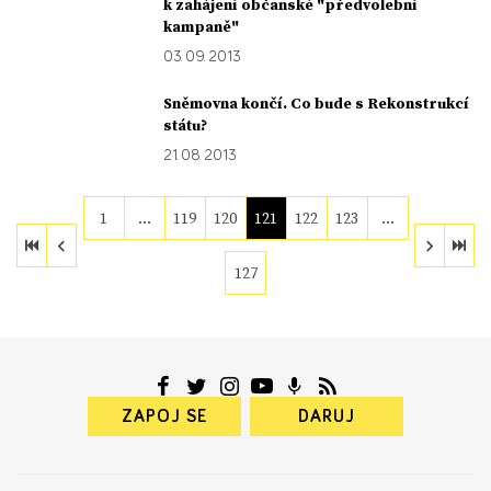
k zahájení občanské "předvolební
kampaně"
03. 09. 2013
Sněmovna končí. Co bude s Rekonstrukcí
státu?
21. 08. 2013
1
…
119
120
121
122
123
…
127
ZAPOJ SE
DARUJ