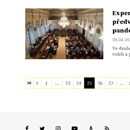
Exper
předv
pand
08. 04. 20
Ve druhé
voleb a 
1
…
23
24
25
26
27
…