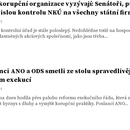
korupční organizace vyzývají: Senátoři, p
islou kontrolu NKÚ na všechny státní fi
21
 kontrolní úřad je stále poloslepý. Nedohlédne totiž na hosp
lastněných akciových společností, jako jsou třeba...
nci ANO a ODS smetli ze stolu spravedlivěj
m exekucí
21
a dnes hodila přes palubu reformu exekučního řádu, která
t byznys s dluhy a vymýtit korupční praktiky. Poslanci ANO...