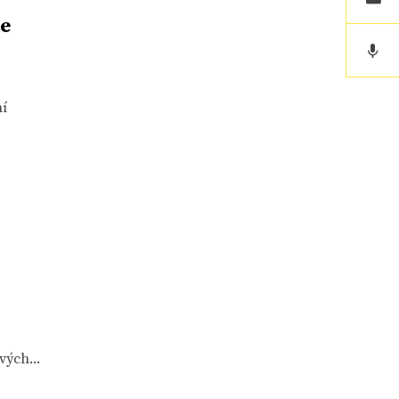
ře
ní
í
ých...