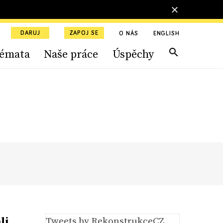
DARUJ
ZAPOJ SE
O NÁS
ENGLISH
émata
Naše práce
Úspěchy
li
Tweets by RekonstrukceCZ