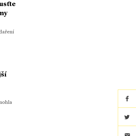
usťte
rmy
odaření
ší
 mohla