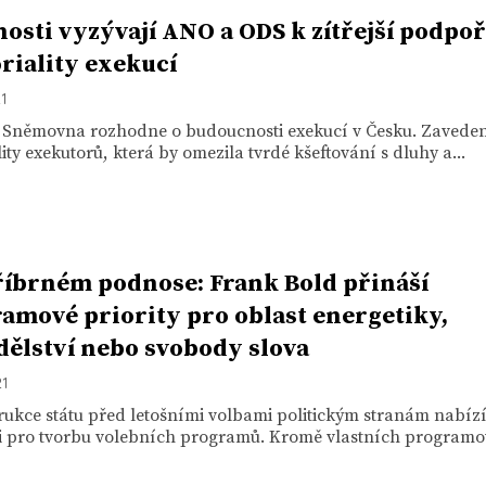
osti vyzývají ANO a ODS k zítřejší podpo
oriality exekucí
21
a Sněmovna rozhodne o budoucnosti exekucí v Česku. Zavede
ality exekutorů, která by omezila tvrdé kšeftování s dluhy a...
říbrném podnose: Frank Bold přináší
amové priority pro oblast energetiky,
ělství nebo svobody slova
21
ukce státu před letošními volbami politickým stranám nabíz
ci pro tvorbu volebních programů. Kromě vlastních programov