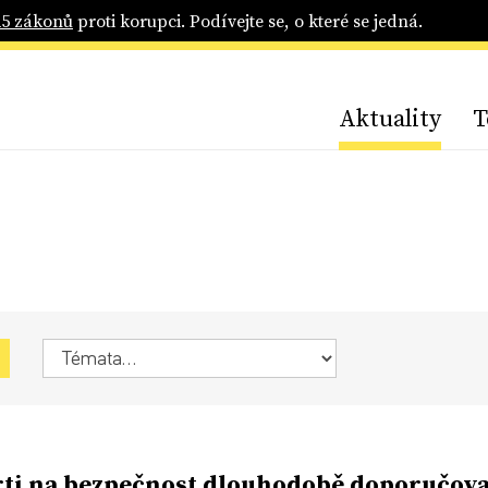
25 zákonů
proti korupci. Podívejte se, o které se jedná.
Aktuality
T
ti na bezpečnost dlouhodobě doporučova