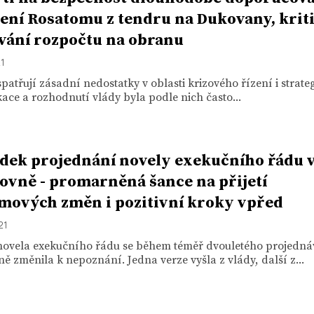
ení Rosatomu z tendru na Dukovany, kriti
vání rozpočtu na obranu
21
spatřují zásadní nedostatky v oblasti krizového řízení i strate
ce a rozhodnutí vlády byla podle nich často...
dek projednání novely exekučního řádu 
vně - promarněná šance na přijetí
mových změn i pozitivní kroky vpřed
21
novela exekučního řádu se během téměř dvouletého projedná
 změnila k nepoznání. Jedna verze vyšla z vlády, další z...