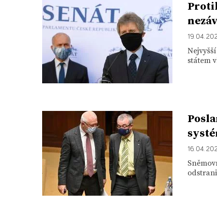
Proti
nezáv
19. 04. 20
Nejvyšší
státem v
Posla
systé
16. 04. 20
Sněmovn
odstrani