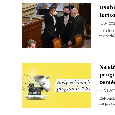
Osobn
terit
15. 04. 20
Už zítr
teritori
Na st
progr
zeměd
14. 04. 20
Rekonstr
inspira