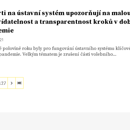
ti na ústavní systém upozorňují na malo
ídatelnost a transparentnost kroků v do
emie
21
 polovině roku byly pro fungování ústavního systému klíčov
pandemie. Velkým tématem je zrušení části volebního...
127