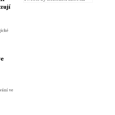
zují
gické
ve
vání ve