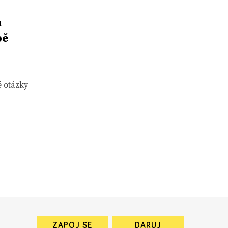
u
bě
é otázky
ZAPOJ SE
DARUJ