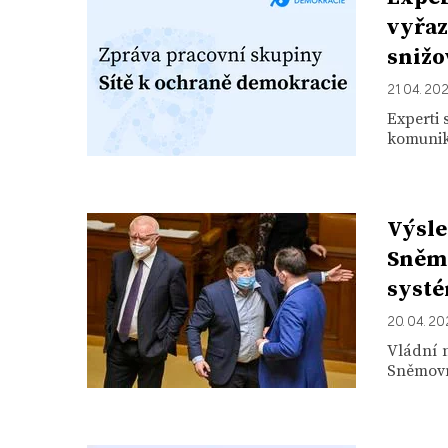
vyřaz
snižo
21. 04. 20
Experti 
komunika
Výsle
Sněmo
systé
20. 04. 20
Vládní 
Sněmovně