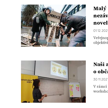
Malý 
nezáv
novel
01. 12. 202
Veřejno
objektiv
Naši 
o ob
30. 11. 202
V rámci 
workshop