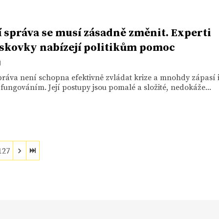
í správa se musí zásadně změnit. Experti
iskovky nabízejí politikům pomoc
1
práva není schopna efektivně zvládat krize a mnohdy zápasí i
ungováním. Její postupy jsou pomalé a složité, nedokáže...
127