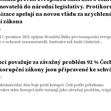
ovatelů do národní legislativy. Protikor
izace apelují na novou vládu za urychlen
tí zákona
1
17. prosince 2021 uplyne dvouletá lhůta pro transpozici evrop
e o ochraně oznamovatelů. Směrnice tak bude částečně...
ci považuje za závažný problém 92 % Čec
korupční zákony jsou připravené ke schv
21
Mezinárodní den boje proti korupci. Češi podle průzkumu
ukce státu korupci stále vnímají jako závažný problém, trápí.