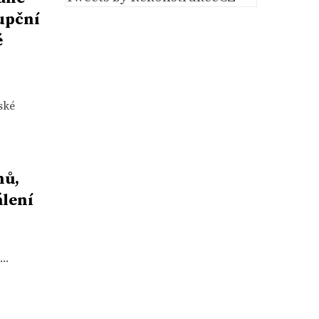
upční
é
ské
hů,
álení
..