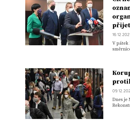
oznam
organ
přije
16. 12. 202
V pátek 
směrnic
Korup
proti
09. 12. 20
Dnes je 
Rekonstr