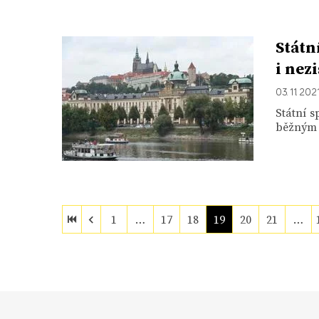
Státn
i nez
03. 11. 202
Státní s
běžným f
1
…
17
18
19
20
21
…