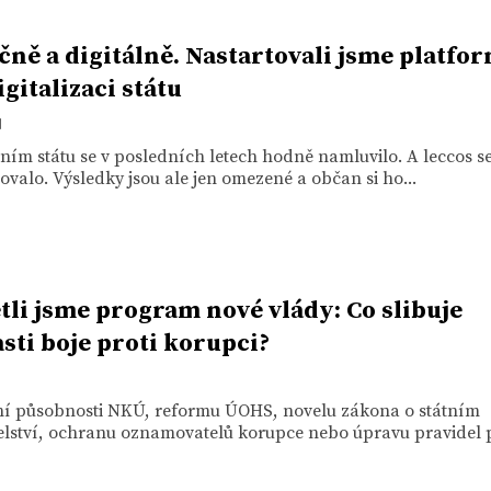
čně a digitálně. Nastartovali jsme platfo
igitalizaci státu
1
lním státu se v posledních letech hodně namluvilo. A leccos 
ovalo. Výsledky jsou ale jen omezené a občan si ho...
tli jsme program nové vlády: Co slibuje
asti boje proti korupci?
ní působnosti NKÚ, reformu ÚOHS, novelu zákona o státním
elství, ochranu oznamovatelů korupce nebo úpravu pravidel p