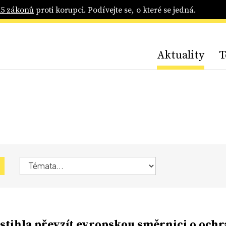
25 zákonů
proti korupci. Podívejte se, o které se jedná.
Aktuality
T
stihla převzít evropskou směrnici o och