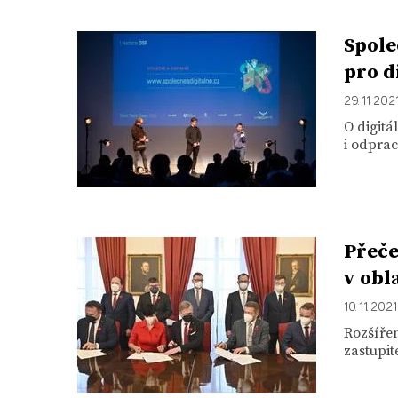
Spole
pro d
29. 11. 202
O digitá
i odprac
Přeče
v obl
10. 11. 2021
Rozšíře
zastupit