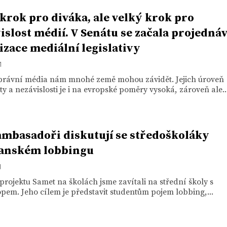
krok pro diváka, ale velký krok pro
islost médií. V Senátu se začala projedná
izace mediální legislativy
1
právní média nám mnohé země mohou závidět. Jejich úroveň
ity a nezávislosti je i na evropské poměry vysoká, zároveň ale..
ambasadoři diskutují se středoškoláky
čanském lobbingu
1
projektu Samet na školách jsme zavítali na střední školy s
em. Jeho cílem je představit studentům pojem lobbing,...