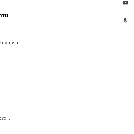
rmu
se na něm
ro...