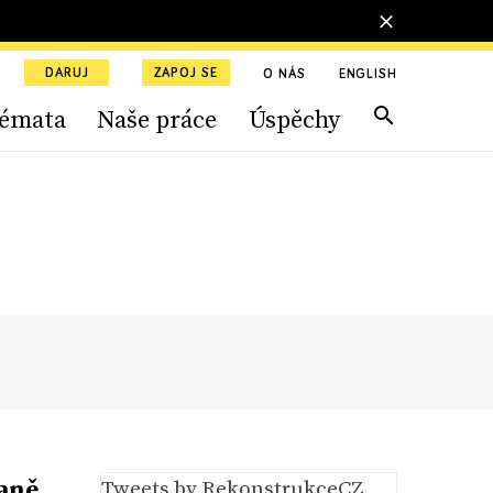
DARUJ
ZAPOJ SE
O NÁS
ENGLISH
émata
Naše práce
Úspěchy
raně
Tweets by RekonstrukceCZ