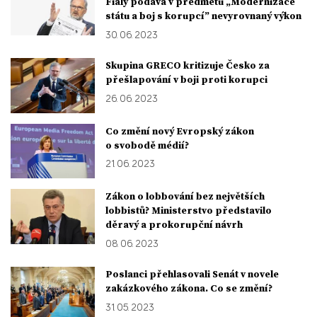
Fialy podává v předmětu „Modernizace
státu a boj s korupcí” nevyrovnaný výkon
30. 06. 2023
Skupina GRECO kritizuje Česko za
přešlapování v boji proti korupci
26. 06. 2023
Co změní nový Evropský zákon
o svobodě médií?
21. 06. 2023
Zákon o lobbování bez největších
lobbistů? Ministerstvo představilo
děravý a prokorupční návrh
08. 06. 2023
Poslanci přehlasovali Senát v novele
zakázkového zákona. Co se změní?
31. 05. 2023