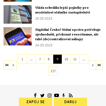
Vláda schválila lepší pojistky pro
nezávislost státního zastupitelství
25. 05. 2023
Digitální Česko? Státní správa potřebuje
zjednodušit, překonat resortismus, ale
také (de)centralizovat nákupy
24. 05. 2023
1
…
7
8
9
10
11
…
127
ZAPOJ SE
DARUJ