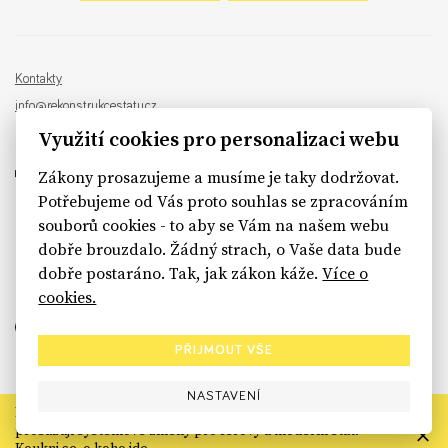
Kontakty
info@rekonstrukcestatu.cz
Návrh a vývoj:
Sinfin
, ilustrace:
Patrik Antczak
Využití cookies pro personalizaci webu
Zákony prosazujeme a musíme je taky dodržovat.
Potřebujeme od Vás proto souhlas se zpracováním
souborů cookies - to aby se Vám na našem webu
sinfin.digital
dobře brouzdalo. Žádný strach, o Vaše data bude
dobře postaráno. Tak, jak zákon káže.
Více o
cookies.
PŘIJMOUT VŠE
NASTAVENÍ
Rekonstrukce státu končí. Její členské organizace však dál
prosazují systémové změny pro férový a moderní stát.