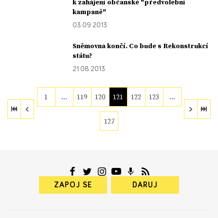
k zahájení občanské "předvolební
kampaně"
03. 09. 2013
Sněmovna končí. Co bude s Rekonstrukcí
státu?
21. 08. 2013
1
…
119
120
121
122
123
…
127
ZAPOJ SE
DARUJ