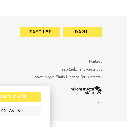
ZAPOJ SE
DARUJ
Kontakty
info@rekonstrukcestatu.cz
Návrh a vývoj:
Sinfin
, ilustrace:
Patrik Antczak
IJMOUT VŠE
sinfin.digital
NASTAVENÍ