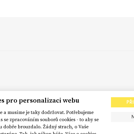
es pro personalizaci webu
PŘ
 a musíme je taky dodržovat. Potřebujeme
s se zpracováním souborů cookies - to aby se
dobře brouzdalo. Žádný strach, o Vaše
staráno. Tak, jak zákon káže.
Více o cookies.