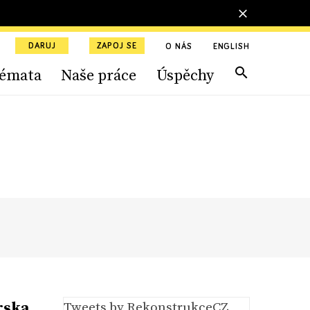
DARUJ
ZAPOJ SE
O NÁS
ENGLISH
émata
Naše práce
Úspěchy
rska
Tweets by RekonstrukceCZ