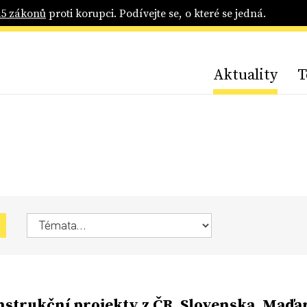
25 zákonů
proti korupci. Podívejte se, o které se jedná.
Aktuality
T
strukční projekty z ČR, Slovenska, Maďa