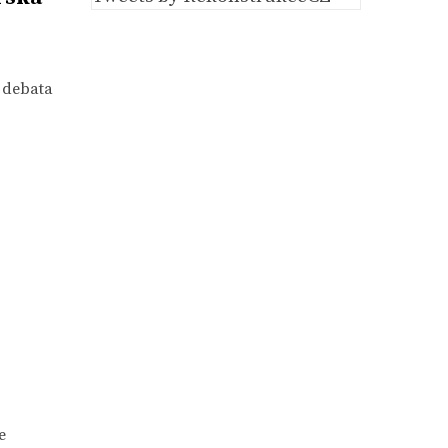
á debata
e