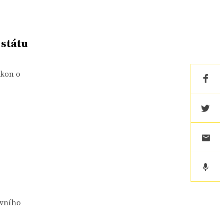
státu
ákon o
ávního