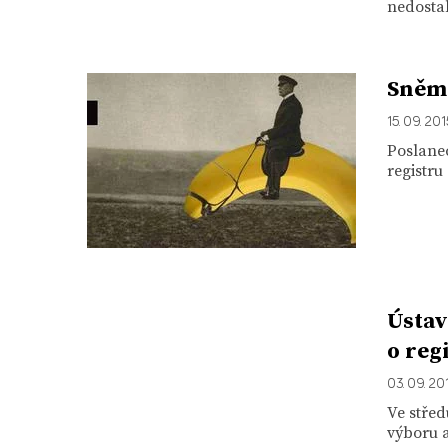
nedostal
Sněmo
15. 09. 20
Poslanec
registru
Ústav
o reg
03. 09. 20
Ve střed
výboru a