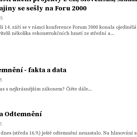
ajiny se sešly na Foru 2000
15
í 14. září se v rámci konference Forum 2000 konala ojediněl
itelů několika rekonstrukčních hnutí ze střední a...
mnění - fakta a data
15
čas s nejkrásnějším zákonem? Čtěte dále...
va Odtemnění
15
dnes (středa 16.9.) ještě odtemnění nenastalo. Na hlasování s