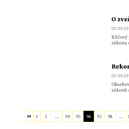
O zve
02. 09. 20
Klíčový
zákona 
Rekon
02. 09. 20
Okurkov
zákonů a
1
…
94
95
96
97
98
…