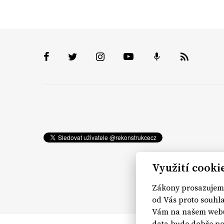
Využití cooki
Zákony prosazujeme
od Vás proto souhla
Vám na našem webu 
data bude dobře po