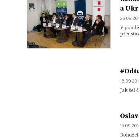
a Ukr
23. 09. 20
V ponděl
představ
#Odte
18. 09. 20
Jak šel 
Osla
15. 09. 20
Bohužel 