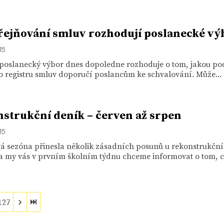
řejňování smluv rozhodují poslanecké vý
15
 poslanecký výbor dnes dopoledne rozhoduje o tom, jakou p
o registru smluv doporučí poslancům ke schvalování. Může...
strukční deník – červen až srpen
15
á sezóna přinesla několik zásadních posunů u rekonstrukčn
 my vás v prvním školním týdnu chceme informovat o tom, co
127