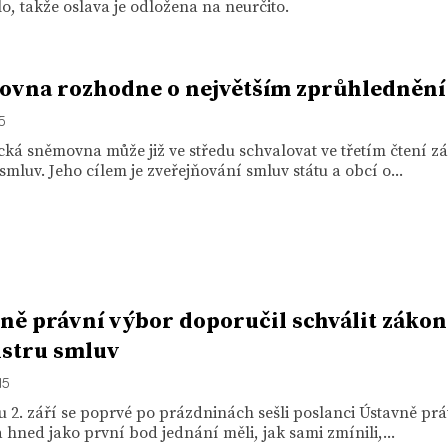
o, takže oslava je odložena na neurčito.
vna rozhodne o největším zprůhlednění 
15
ká sněmovna může již ve středu schvalovat ve třetím čtení z
 smluv. Jeho cílem je zveřejňování smluv státu a obcí o...
ně právní výbor doporučil schválit zákon
istru smluv
15
u 2. září se poprvé po prázdninách sešli poslanci Ústavně pr
 hned jako první bod jednání měli, jak sami zmínili,...