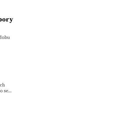
bory
odobu
ích
 se...