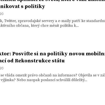
ikovat s politiky
020
, Twitter, zpravodajské servery a e-maily patří ke standardn
ktivního občana, který chce měnit politiku k...
ktor: Posviťte si na politiky novou mobiln
ací od Rekonstrukce státu
020
 se vláda omezit právo občanů na informace? Objevila se v z
výjimka? Nebo naopak poslanci schválili důležitý...