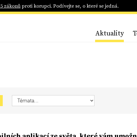
25 zákonů
proti korupci. Podívejte se, o které se jedná.
Aktuality
T
ilních aplikací ze světa, které vám umožn