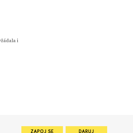
žádala i
ZAPOJ SE
DARUJ