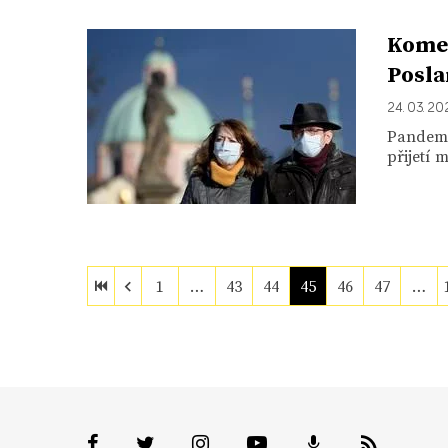
Komen
Posla
24. 03. 2
Pandemi
přijetí 
1
…
43
44
45
46
47
…