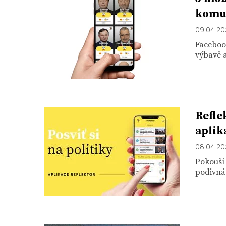
komun
09. 04. 2
Facebook
výbavě a
Refle
aplik
08. 04. 2
Pokouší
podivná 