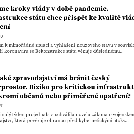
me kroky vlády v době pandemie.
strukce státu chce přispět ke kvalitě vlá
ení
20
 k mimořádné situaci a vyhlášení nouzového stavu v souvislo
í koronaviru se Rekonstrukce státu věnuje důslednému...
ské zpravodajství má bránit český
prostor. Riziko pro kritickou infrastruk
kromí občanů nebo přiměřené opatření?
20
inulý týden projednala a schválila novelu zákona o vojenské
jství, která pověřuje obranou před kybernetickými útoky...