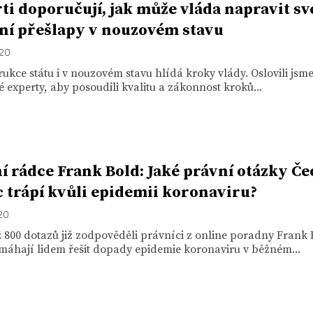
ti doporučují, jak může vláda napravit sv
ní přešlapy v nouzovém stavu
020
ukce státu i v nouzovém stavu hlídá kroky vlády. Oslovili jsm
é experty, aby posoudili kvalitu a zákonnost kroků...
í rádce Frank Bold: Jaké právní otázky Č
c trápí kvůli epidemii koronaviru?
020
 800 dotazů již zodpověděli právníci z online poradny Frank 
máhají lidem řešit dopady epidemie koronaviru v běžném...