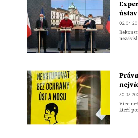
Exper
ústav
02. 04. 2
Rekonstr
nezávisl
Právn
nejví
30. 03. 2
Více než
kteří po