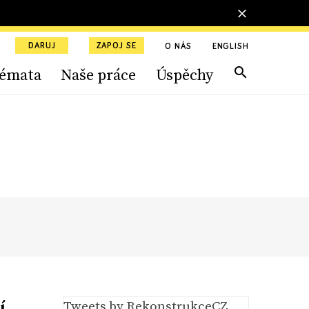
DARUJ
ZAPOJ SE
O NÁS
ENGLISH
émata
Naše práce
Úspěchy
í
Tweets by RekonstrukceCZ