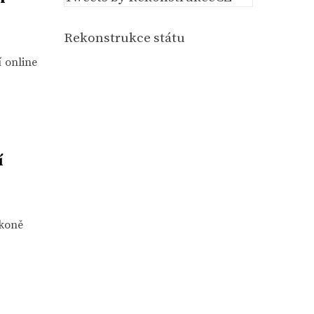
Rekonstrukce státu
í online
í
ákoně