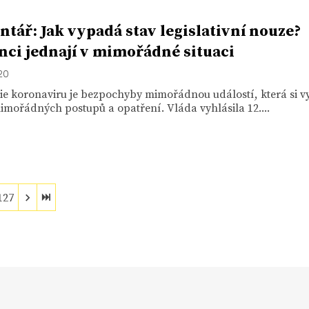
tář: Jak vypadá stav legislativní nouze?
nci jednají v mimořádné situaci
020
e koronaviru je bezpochyby mimořádnou událostí, která si vy
mimořádných postupů a opatření. Vláda vyhlásila 12....
127