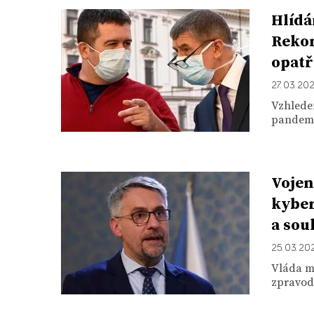
Hlídá
Rekon
opatř
27. 03. 20
Vzhledem
pandemi
Vojen
kyber
a sou
25. 03. 20
Vláda m
zpravoda