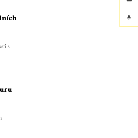
dních
sti s
turu
m