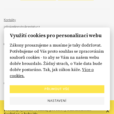
Kontakty
info@rekonstrukcestatu.cz
Návrh a vývoj:
Sinfin
, ilustrace:
Patrik Antczak
Využití cookies pro personalizaci webu
Zákony prosazujeme a musíme je taky dodržovat.
Potřebujeme od Vás proto souhlas se zpracováním
souborů cookies - to aby se Vám na našem webu
sinfin.digital
dobře brouzdalo. Žádný strach, o Vaše data bude
dobře postaráno. Tak, jak zákon káže.
Více o
cookies.
PŘIJMOUT VŠE
NASTAVENÍ
Rekonstrukce státu končí. Její členské organizace však dál
prosazují systémové změny pro férový a moderní stát.