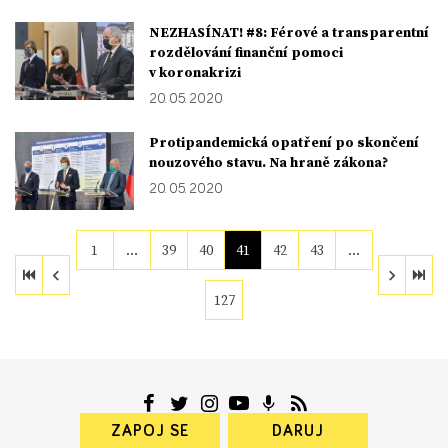
NEZHASÍNAT! #8: Férové a transparentní
rozdělování finanční pomoci
v koronakrizi
20. 05. 2020
Protipandemická opatření po skončení
nouzového stavu. Na hraně zákona?
20. 05. 2020
1
…
39
40
41
42
43
…
127
ZAPOJ SE
DARUJ