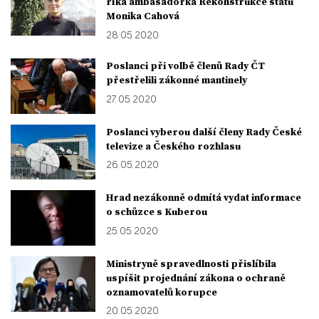
říká ambasadorka Rekonstrukce státu
Monika Cahová
28. 05. 2020
Poslanci při volbě členů Rady ČT
přestřelili zákonné mantinely
27. 05. 2020
Poslanci vyberou další členy Rady České
televize a Českého rozhlasu
26. 05. 2020
Hrad nezákonně odmítá vydat informace
o schůzce s Kuberou
25. 05. 2020
Ministryně spravedlnosti přislíbila
uspíšit projednání zákona o ochraně
oznamovatelů korupce
20. 05. 2020