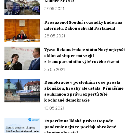
Koalice SPOLU
27. 05. 2021
Prosazeno! Soudní rozsudky budou na
internetu. Zákon schválil Parlament
26. 05. 2021
Výzva Rekonstrukce státu: Nový nejvyšší
státní zástupce má vzejít
z transparentního výběrového řízení
25. 05. 2021
Demokracie v posledním roce prošla
zkouškou, hrozby ale ustála. Přinášíme
souhrnnou zprávu expertů Sítě
k ochraně demokracie
19. 05. 2021
Expertky na lidská práva: Dopady
pandemie nejvíce pociťují ohrožené
skupiny obyvatel