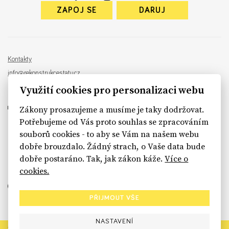
ZAPOJ SE
DARUJ
Kontakty
info@rekonstrukcestatu.cz
Návrh a vývoj:
Sinfin
, ilustrace:
Patrik Antczak
Využití cookies pro personalizaci webu
Zákony prosazujeme a musíme je taky dodržovat.
Potřebujeme od Vás proto souhlas se zpracováním
souborů cookies - to aby se Vám na našem webu
sinfin.digital
dobře brouzdalo. Žádný strach, o Vaše data bude
dobře postaráno. Tak, jak zákon káže.
Více o
cookies.
PŘIJMOUT VŠE
NASTAVENÍ