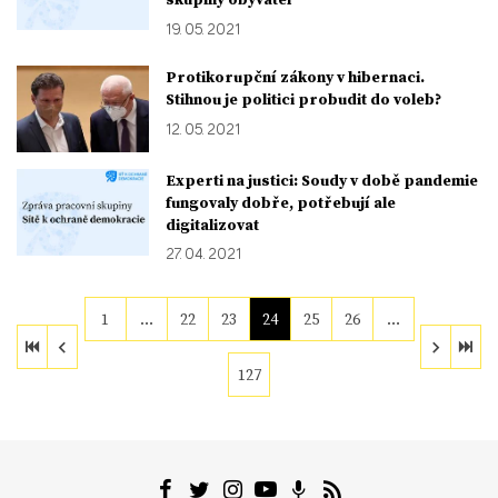
19. 05. 2021
Protikorupční zákony v hibernaci.
Stihnou je politici probudit do voleb?
12. 05. 2021
Experti na justici: Soudy v době pandemie
fungovaly dobře, potřebují ale
digitalizovat
27. 04. 2021
1
…
22
23
24
25
26
…
127