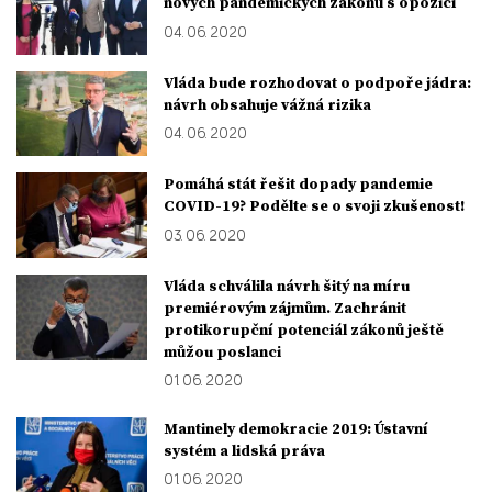
nových pandemických zákonů s opozicí
04. 06. 2020
Vláda bude rozhodovat o podpoře jádra:
návrh obsahuje vážná rizika
04. 06. 2020
Pomáhá stát řešit dopady pandemie
COVID-19? Podělte se o svoji zkušenost!
03. 06. 2020
Vláda schválila návrh šitý na míru
premiérovým zájmům. Zachránit
protikorupční potenciál zákonů ještě
můžou poslanci
01. 06. 2020
Mantinely demokracie 2019: Ústavní
systém a lidská práva
01. 06. 2020