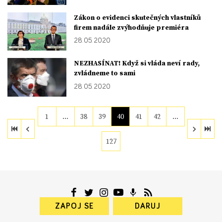
Zákon o evidenci skutečných vlastníků
firem nadále zvýhodňuje premiéra
28. 05. 2020
NEZHASÍNAT! Když si vláda neví rady,
zvládneme to sami
28. 05. 2020
1
…
38
39
40
41
42
…
127
ZAPOJ SE
DARUJ