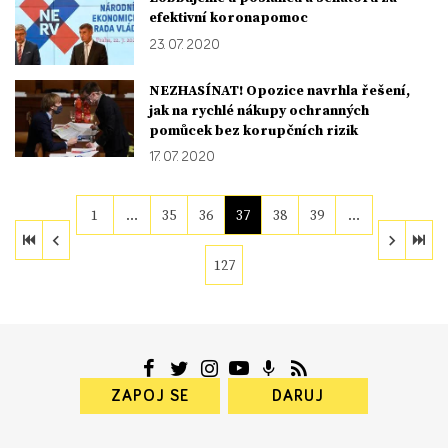
efektivní koronapomoc
23. 07. 2020
NEZHASÍNAT! Opozice navrhla řešení,
jak na rychlé nákupy ochranných
pomůcek bez korupčních rizik
17. 07. 2020
1
…
35
36
37
38
39
…
127
ZAPOJ SE
DARUJ