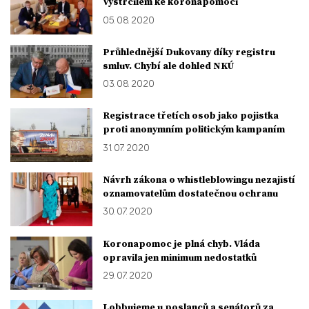
Vystrčilem ke koronapomoci
05. 08. 2020
Průhlednější Dukovany díky registru
smluv. Chybí ale dohled NKÚ
03. 08. 2020
Registrace třetích osob jako pojistka
proti anonymním politickým kampaním
31. 07. 2020
Návrh zákona o whistleblowingu nezajistí
oznamovatelům dostatečnou ochranu
30. 07. 2020
Koronapomoc je plná chyb. Vláda
opravila jen minimum nedostatků
29. 07. 2020
Lobbujeme u poslanců a senátorů za