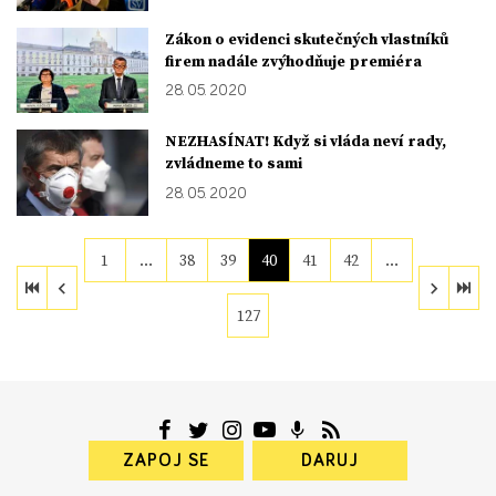
Zákon o evidenci skutečných vlastníků
firem nadále zvýhodňuje premiéra
28. 05. 2020
NEZHASÍNAT! Když si vláda neví rady,
zvládneme to sami
28. 05. 2020
1
…
38
39
40
41
42
…
127
ZAPOJ SE
DARUJ