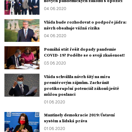
nových pandemických zákonů s opozicí
04. 06. 2020
Vláda bude rozhodovat o podpoře jádra:
návrh obsahuje vážná rizika
04. 06. 2020
Pomáhá stát řešit dopady pandemie
COVID-19? Podělte se o svoji zkušenost!
03. 06. 2020
Vláda schválila návrh šitý na míru
premiérovým zájmům. Zachránit
protikorupční potenciál zákonů ještě
můžou poslanci
01. 06. 2020
Mantinely demokracie 2019: Ústavní
systém a lidská práva
01. 06. 2020