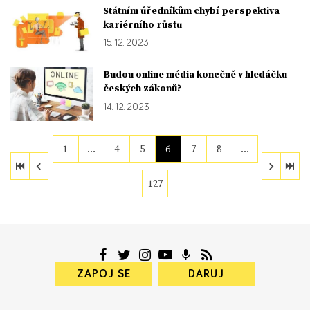
Státním úředníkům chybí perspektiva
kariérního růstu
15. 12. 2023
Budou online média konečně v hledáčku
českých zákonů?
14. 12. 2023
1
…
4
5
6
7
8
…
127
ZAPOJ SE
DARUJ