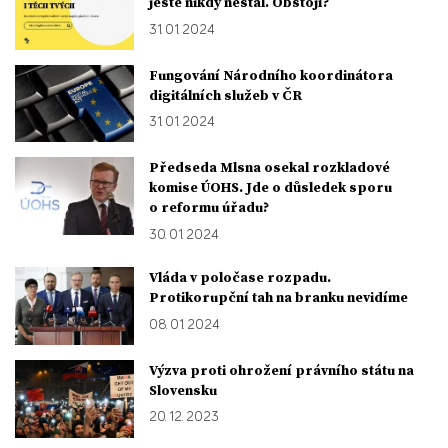
ještě nikdy nestál. Obstojí?
31. 01. 2024
Fungování Národního koordinátora
digitálních služeb v ČR
31. 01. 2024
Předseda Mlsna osekal rozkladové
komise ÚOHS. Jde o důsledek sporu
o reformu úřadu?
30. 01. 2024
Vláda v poločase rozpadu.
Protikorupční tah na branku nevidíme
08. 01. 2024
Výzva proti ohrožení právního státu na
Slovensku
20. 12. 2023