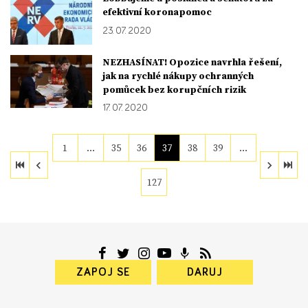
efektivní koronapomoc
23. 07. 2020
NEZHASÍNAT! Opozice navrhla řešení,
jak na rychlé nákupy ochranných
pomůcek bez korupčních rizik
17. 07. 2020
1
…
35
36
37
38
39
…
127
ZAPOJ SE
DARUJ