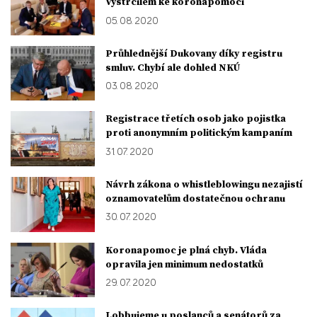
Vystrčilem ke koronapomoci
05. 08. 2020
Průhlednější Dukovany díky registru
smluv. Chybí ale dohled NKÚ
03. 08. 2020
Registrace třetích osob jako pojistka
proti anonymním politickým kampaním
31. 07. 2020
Návrh zákona o whistleblowingu nezajistí
oznamovatelům dostatečnou ochranu
30. 07. 2020
Koronapomoc je plná chyb. Vláda
opravila jen minimum nedostatků
29. 07. 2020
Lobbujeme u poslanců a senátorů za