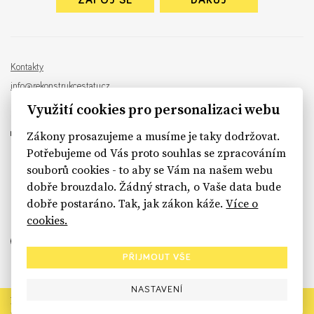
ZAPOJ SE
DARUJ
Kontakty
info@rekonstrukcestatu.cz
Návrh a vývoj:
Sinfin
, ilustrace:
Patrik Antczak
Využití cookies pro personalizaci webu
Zákony prosazujeme a musíme je taky dodržovat.
Potřebujeme od Vás proto souhlas se zpracováním
souborů cookies - to aby se Vám na našem webu
sinfin.digital
dobře brouzdalo. Žádný strach, o Vaše data bude
dobře postaráno. Tak, jak zákon káže.
Více o
cookies.
PŘIJMOUT VŠE
NASTAVENÍ
Rekonstrukce státu končí. Její členské organizace však dál
prosazují systémové změny pro férový a moderní stát.