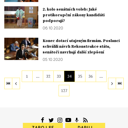
2. kolo senátních voleb: Jaké
protikorupční zákony kandidáti
podporují?
06. 10. 2020
Konec dotací utajeným firmám. Poslanci
schválili návrh Rekonstrukce státu,
senátoři navrhují další zlepšení
05. 10. 2020
1
…
32
33
34
35
36
…
127