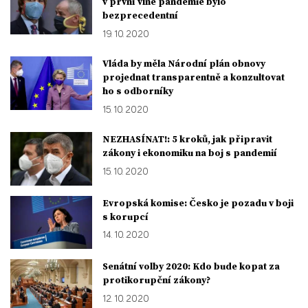
v první vlně pandemie bylo
bezprecedentní
19. 10. 2020
Vláda by měla Národní plán obnovy
projednat transparentně a konzultovat
ho s odborníky
15. 10. 2020
NEZHASÍNAT!: 5 kroků, jak připravit
zákony i ekonomiku na boj s pandemií
15. 10. 2020
Evropská komise: Česko je pozadu v boji
s korupcí
14. 10. 2020
Senátní volby 2020: Kdo bude kopat za
protikorupční zákony?
12. 10. 2020