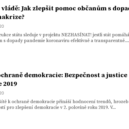
 vládě: Jak zlepšit pomoc občanům s dop
akrize?
020
ukce státu sleduje v projektu NEZHASÍNAT! jestli stát pomáh
 s dopady pandemie koronaviru efektivně a transparentně...
 ochraně demokracie: Bezpečnost a justice
e 2019
020
 Sítě k ochraně demokracie přináší hodnocení trendů, hrozeb
ostí pro zlepšení demokracie v 2. polovině roku 2019. V...