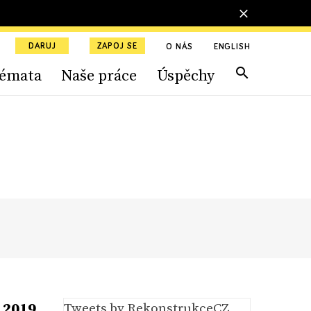
DARUJ
ZAPOJ SE
O NÁS
ENGLISH
émata
Naše práce
Úspěchy
 2019
Tweets by RekonstrukceCZ