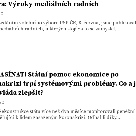
a: Výroky mediálních radních
20
edáním volebního výboru PSP ČR, 8. června, jsme publikovali
ediálních radních, u kterých stojí za to se zamyslet,...
ASÍNAT! Státní pomoc ekonomice po
akrizi trpí systémovými problémy. Co a 
vláda zlepšit?
020
 Rekonstrukce státu více než dva měsíce monitorovali peněžn
ěřující k lidem zasaženým koronakrizí. Odhalili díky...