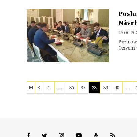
Posla
Návrh
25. 06. 2
Protikor
Oživení 
1
…
36
37
38
39
40
…