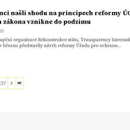
nci našli shodu na principech reformy Ú
 zákona vznikne do podzimu
020
upční organizace Rekonstrukce státu, Transparency Internat
v březnu představily návrh reformy Úřadu pro ochranu...
127