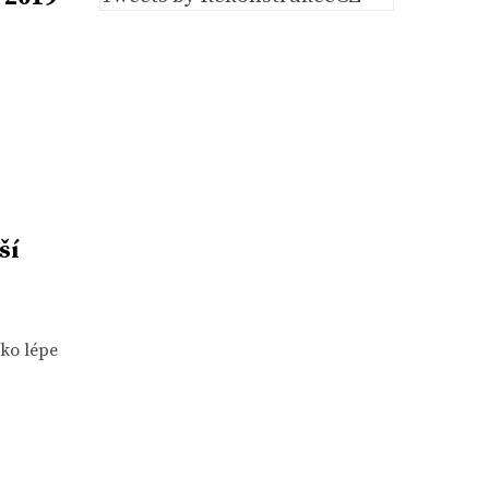
ší
sko lépe