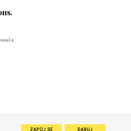
OHS.
ional a
ZAPOJ SE
DARUJ