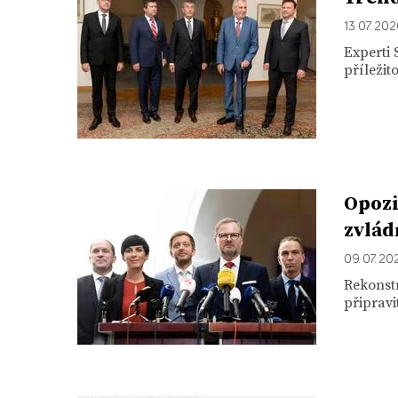
13. 07. 20
Experti 
příležit
Opozi
zvlád
09. 07. 20
Rekonstr
připravi