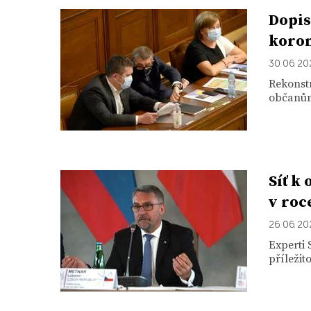
Dopis
koron
30. 06. 2
Rekonstr
občanům
Síť k
v roc
26. 06. 2
Experti
příležit