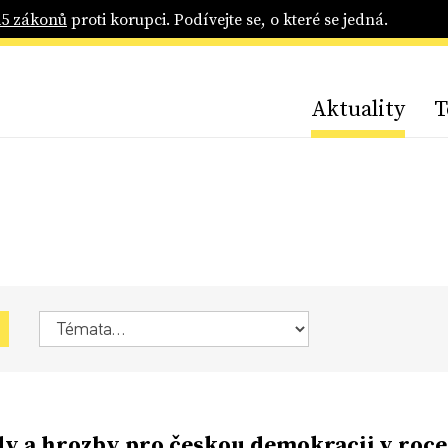
25 zákonů
proti korupci. Podívejte se, o které se jedná.
Aktuality
T
y a hrozby pro českou demokracii v roce