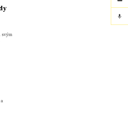
ady
á svým
.
 a