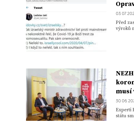
Oprav
03. 07. 20
Před zas
výroků m
NEZH
koron
musí 
30. 06. 2
Experti
státu sm