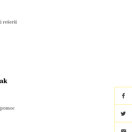
 rešerši
jak
í pomoc